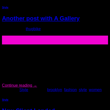
Style
Another post with A Gallery
Posted on
by
thugbike
16
Dic
Lorem ipsum dolor sit amet, consectetur adipiscing elit. In
sed vulputate massa. Fusce ante magna, iaculis ut purus ut,
facilisis ultrices nibh. Quisque commodo nunc eget tortor
dapibus, et tristique magna convallis. Phasellus egestas
nunc eu venenatis vehicula. Phasellus et magna nulla. Proin
ante nunc, mollis a lectus ac, volutpat placerat ante.
Vestibulum sit amet […]
Continue reading
→
Posted in
Style
|
Tagged
brooklyn
,
fashion
,
style
,
women
Style