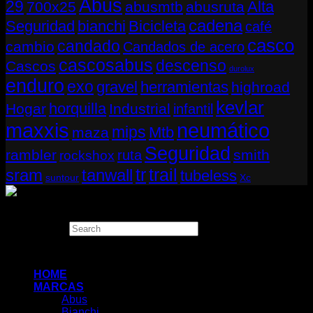
Abus
29
Alta
700x25
abusmtb
abusruta
cadena
Seguridad
bianchi
Bicicleta
café
casco
candado
cambio
Candados de acero
cascosabus
descenso
Cascos
durolux
enduro
exo
gravel
herramientas
highroad
kevlar
horquilla
Hogar
Industrial
infantil
neumático
maxxis
mips
Mtb
maza
Seguridad
rambler
smith
ruta
rockshox
tr
sram
tanwall
trail
tubeless
suntour
Xc
Copyright 2026 ©
THUGBIKE CHILE
Search
×
HOME
MARCAS
Abus
Bianchi