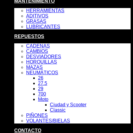
MANTENIMIENTO
HERRAMIENTAS
ADITIVOS
GRASAS
LUBRICANTES
REPUESTOS
CADENAS
CAMBIOS
DESVIADORES
HORQUILLAS
MAZAS
NEUMÁTICOS
26
27.5
29
700
Moto
Ciudad y Scooter
Classic
PIÑONES
VOLANTES/BIELAS
CONTACTO