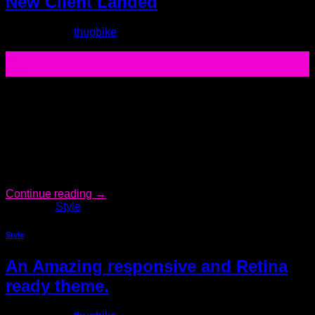
New Client Landed
Posted on
by
thugbike
29
Ago
Lorem ipsum dolor sit amet, consectetuer adipiscing elit, sed
diam nonummy nibh euismod tincidunt ut laoreet dolore
magna aliquam erat volutpat. Ut wisi enim ad minim veniam,
quis nostrud exerci tation ullamcorper suscipit lobortis nisl ut
aliquip ex ea commodo consequat. Lorem ipsum dolor sit
amet, consectetuer adipiscing elit, sed diam nonummy nibh
euismod tincidunt […]
Continue reading
→
Posted in
Style
Style
An Amazing responsive and Retina
ready theme.