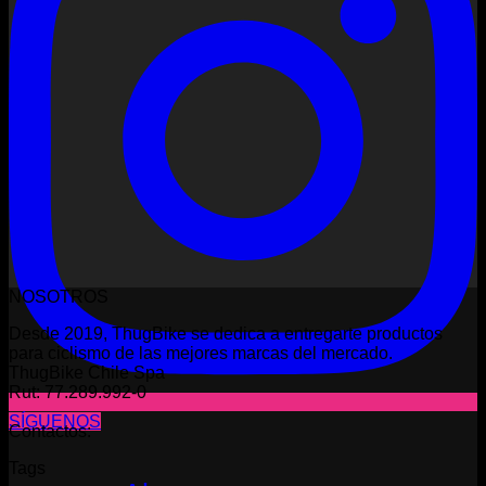
NOSOTROS
Desde 2019, ThugBike se dedica a entregarte productos
para ciclismo de las mejores marcas del mercado.
ThugBike Chile Spa
Rut: 77.289.992-0
SÍGUENOS
Contactos:
Tags