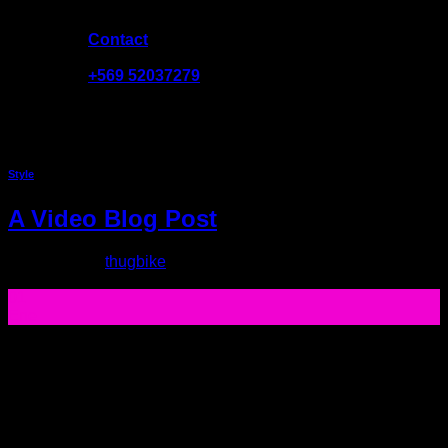
Contact
09:00 - 19:00
+569 52037279
Category Archives:
Style
Style
A Video Blog Post
Posted on
by
thugbike
01
Ene
Lorem ipsum dolor sit amet, consectetur adipiscing elit. In
sed vulputate massa. Fusce ante magna, iaculis ut purus ut,
facilisis ultrices nibh. Quisque commodo nunc eget tortor
dapibus, et tristique magna convallis. Phasellus egestas
nunc eu venenatis vehicula. Phasellus et magna nulla. Proin
ante nunc, mollis a lectus ac, volutpat placerat ante.