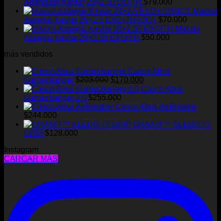
Aggressor Kevlar 29×2.50 DD/TR
$
79.000
Maxxis
Assegai Kevlar 29×2.5 EXO+/TR/3CT
$
70.000
Maxxis
Assegai Kevlar 29×2.50 EXO/TR
$
50.000
más vendidos
Casco Abus
El
El
Gamechanger
$
203.000
$
170.000
precio
precio
Casco Abus
original
actual
Gamechanger 2.0
$
255.000
era:
es:
Casco Abus AirBreaker
$203.000.
$170.000.
$
244.000
GRANIT™ SLEDG 77
GRIP
$
128.000
Instagram
CARGAR MÁS