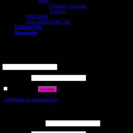
Moto
Ciudad y Scooter
Classic
PIÑONES
VOLANTES/BIELAS
CONTACTO
Newsletter
Acceder
Nombre de usuario o correo electrónico
*
Contraseña
*
Recuérdame
Acceder
¿Olvidaste la contraseña?
Registrarse
Correo electrónico
*