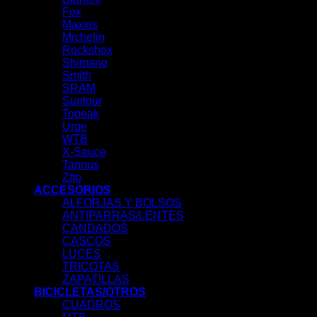
Fox
Maxxis
Michelin
Rockshox
Shimano
Smith
SRAM
Suntour
Topeak
Urge
WTB
X-Sauce
Tannus
Ztto
ACCESORIOS
ALFORJAS Y BOLSOS
ANTIPARRAS/LENTES
CANDADOS
CASCOS
LUCES
TRICOTAS
ZAPATILLAS
BICICLETAS/OTROS
CUADROS