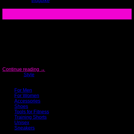
Posted on
by
thugbike
11
Ago
Lorem ipsum dolor sit amet, consectetur adipiscing elit. Nam
sed eleifend risus, sit amet porttitor massa. Ut vulputate felis
at mauris ultrices sodales. Phasellus in leo ornare, vulputate
purus eget, iaculis tellus. Donec sed laoreet orci. Praesent
faucibus feugiat velit a iaculis. Class aptent taciti sociosqu ad
litora torquent per conubia nostra, per inceptos himenaeos.
[…]
Continue reading
→
Posted in
Style
Categories
For Men
For Women
Accessories
Shoes
Tools for Fitness
Training Shorts
Unisex
Sneakers