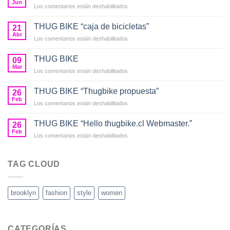
Jun
en
Los comentarios están deshabilitados
THUG
BIKE
THUG BIKE “caja de bicicletas”
21
Abr
en
Los comentarios están deshabilitados
THUG
BIKE
THUG BIKE
09
“caja
Mar
en
Los comentarios están deshabilitados
de
THUG
bicicletas”
BIKE
THUG BIKE “Thugbike propuesta”
26
Feb
en
Los comentarios están deshabilitados
THUG
BIKE
THUG BIKE “Hello thugbike.cl Webmaster.”
26
“Thugbike
Feb
en
Los comentarios están deshabilitados
propuesta”
THUG
BIKE
“Hello
TAG CLOUD
thugbike.cl
Webmaster.”
brooklyn
fashion
style
women
CATEGORÍAS