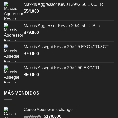
Maxxis Aggressor Kevlar 29×2.50 EXO/TR
$
54.000
Maxxis Aggressor Kevlar 29×2.50 DD/TR
$
79.000
Maxxis Assegai Kevlar 29×2.5 EXO+/TR/3CT
$
70.000
Maxxis Assegai Kevlar 29×2.50 EXO/TR
$
50.000
MÁS VENDIDOS
Casco Abus Gamechanger
El
El
$
203.000
$
170.000