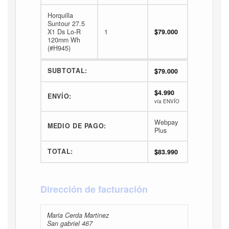
Horquilla
Suntour 27.5
X1 Ds Lo-R
1
$
79.000
120mm Wh
(#H945)
SUBTOTAL:
$
79.000
$
4.990
ENVÍO:
vía ENVÍO
Webpay
MEDIO DE PAGO:
Plus
TOTAL:
$
83.990
Dirección de facturación
Maria Cerda Martinez
San gabriel 467