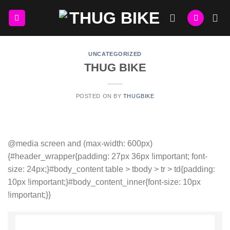
Skip
to
content
UNCATEGORIZED
THUG BIKE
POSTED ON
BY
THUGBIKE
@media screen and (max-width: 600px)
{#header_wrapper{padding: 27px 36px !important; font-
size: 24px;}#body_content table > tbody > tr > td{padding:
10px !important;}#body_content_inner{font-size: 10px
!important;}}