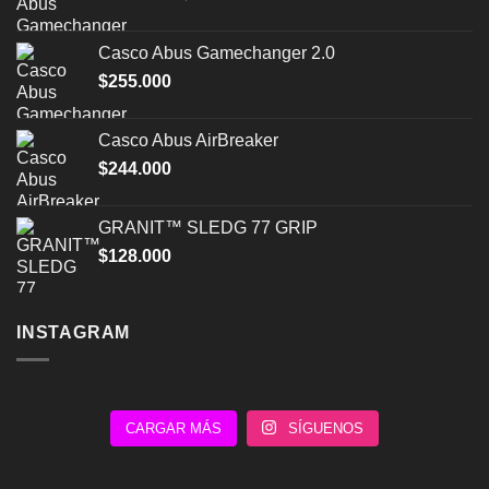
precio
precio
original
actual
Casco Abus Gamechanger 2.0
era:
es:
$
255.000
$203.000.
$170.000.
Casco Abus AirBreaker
$
244.000
GRANIT™ SLEDG 77 GRIP
$
128.000
INSTAGRAM
CARGAR MÁS
SÍGUENOS