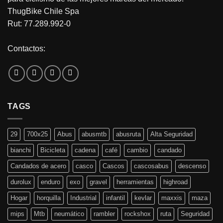
ThugBike Chile Spa
Rut: 77.289.992-0
Contactos:
TAGS
29
700x25
Abus
abusmtb
abusruta
Alta Seguridad
bianchi
Bicicleta
cadena
café
cambio
candado
Candados de acero
casco
Cascos
cascosabus
descenso
durolux
enduro
exo
gravel
herramientas
highroad
Hogar
horquilla
Industrial
infantil
kevlar
maxxis
maza
mips
Mtb
neumático
rambler
rockshox
ruta
Seguridad