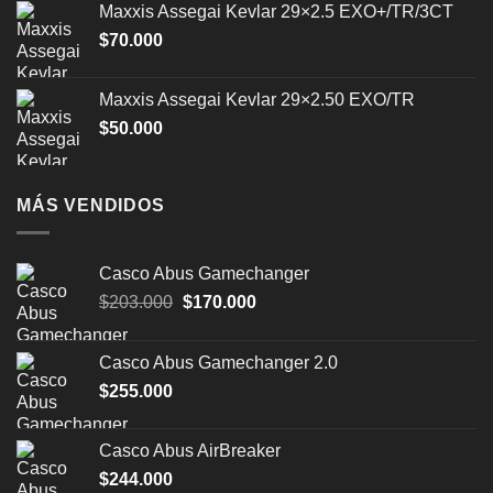
Maxxis Assegai Kevlar 29×2.5 EXO+/TR/3CT
$
70.000
Maxxis Assegai Kevlar 29×2.50 EXO/TR
$
50.000
MÁS VENDIDOS
Casco Abus Gamechanger
El
El
$
203.000
$
170.000
precio
precio
original
actual
Casco Abus Gamechanger 2.0
era:
es:
$
255.000
$203.000.
$170.000.
Casco Abus AirBreaker
$
244.000