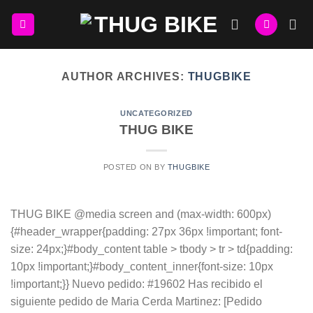
Skip
to
content
AUTHOR ARCHIVES:
THUGBIKE
UNCATEGORIZED
THUG BIKE
POSTED ON
BY
THUGBIKE
THUG BIKE @media screen and (max-width: 600px)
{#header_wrapper{padding: 27px 36px !important; font-
size: 24px;}#body_content table > tbody > tr > td{padding:
10px !important;}#body_content_inner{font-size: 10px
!important;}} Nuevo pedido: #19602 Has recibido el
siguiente pedido de Maria Cerda Martinez: [Pedido