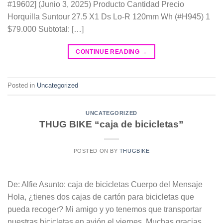
#19602] (Junio 3, 2025) Producto Cantidad Precio
Horquilla Suntour 27.5 X1 Ds Lo-R 120mm Wh (#H945) 1
$79.000 Subtotal: […]
CONTINUE READING
→
Posted in
Uncategorized
UNCATEGORIZED
THUG BIKE “caja de bicicletas”
POSTED ON
BY
THUGBIKE
De: Alfie Asunto: caja de bicicletas Cuerpo del Mensaje
Hola, ¿tienes dos cajas de cartón para bicicletas que
pueda recoger? Mi amigo y yo tenemos que transportar
nuestras bicicletas en avión el viernes. Muchas gracias.