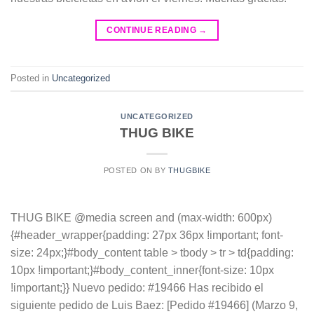
CONTINUE READING
→
Posted in
Uncategorized
UNCATEGORIZED
THUG BIKE
POSTED ON
BY
THUGBIKE
THUG BIKE @media screen and (max-width: 600px)
{#header_wrapper{padding: 27px 36px !important; font-
size: 24px;}#body_content table > tbody > tr > td{padding:
10px !important;}#body_content_inner{font-size: 10px
!important;}} Nuevo pedido: #19466 Has recibido el
siguiente pedido de Luis Baez: [Pedido #19466] (Marzo 9,