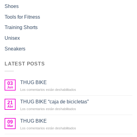
Shoes
Tools for Fitness
Training Shorts
Unisex
Sneakers
LATEST POSTS
THUG BIKE
03
Jun
en
Los comentarios están deshabilitados
THUG
BIKE
THUG BIKE “caja de bicicletas”
21
Abr
en
Los comentarios están deshabilitados
THUG
BIKE
THUG BIKE
09
“caja
Mar
en
Los comentarios están deshabilitados
de
THUG
bicicletas”