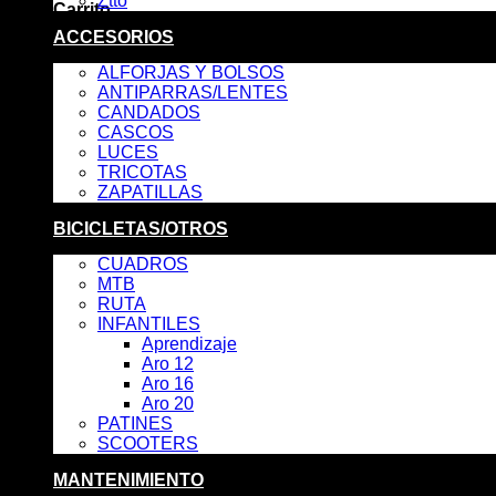
Ztto
Carrito
ACCESORIOS
No hay productos en el carrito.
ALFORJAS Y BOLSOS
ANTIPARRAS/LENTES
CANDADOS
CASCOS
LUCES
TRICOTAS
ZAPATILLAS
BICICLETAS/OTROS
CUADROS
MTB
RUTA
INFANTILES
Aprendizaje
Aro 12
Aro 16
Aro 20
PATINES
SCOOTERS
MANTENIMIENTO