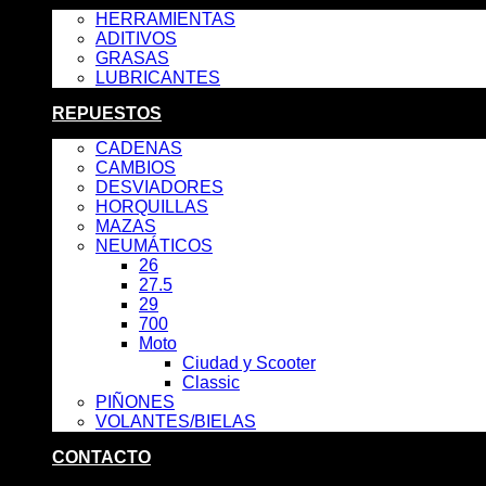
HERRAMIENTAS
ADITIVOS
GRASAS
LUBRICANTES
REPUESTOS
CADENAS
CAMBIOS
DESVIADORES
HORQUILLAS
MAZAS
NEUMÁTICOS
26
27.5
29
700
Moto
Ciudad y Scooter
Classic
PIÑONES
VOLANTES/BIELAS
CONTACTO