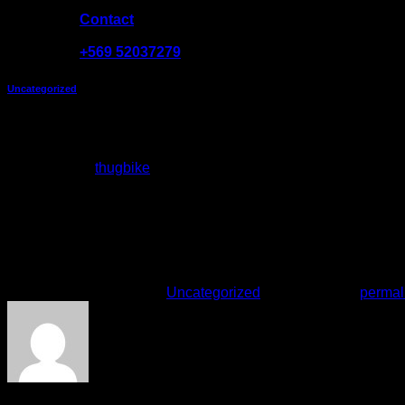
Contact
09:00 - 19:00
+569 52037279
Uncategorized
THUG BIKE “caja de bicicletas”
Posted on
by
thugbike
De: Alfie
Asunto: caja de bicicletas
Cuerpo del Mensaje
Hola, ¿tienes dos cajas de cartón para bicicletas que pueda r
This entry was posted in
Uncategorized
. Bookmark the
permal