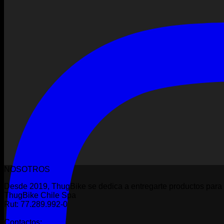
NOSOTROS
Desde 2019, ThugBike se dedica a entregarte productos para 
ThugBike Chile Spa
Rut: 77.289.992-0
Contactos: