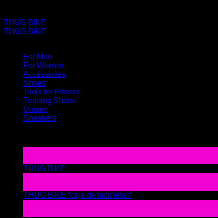
thugbike
THUG BIKE
THUG BIKE
Categories
For Men
For Women
Accessories
Shoes
Tools for Fitness
Training Shorts
Unisex
Sneakers
Latest Posts
03
Jun
en
THUG BIKE
Los comentarios están deshabilitados
THU
21
BIKE
Abr
THUG BIKE “caja de bicicletas”
Los comentarios están d
09
Mar