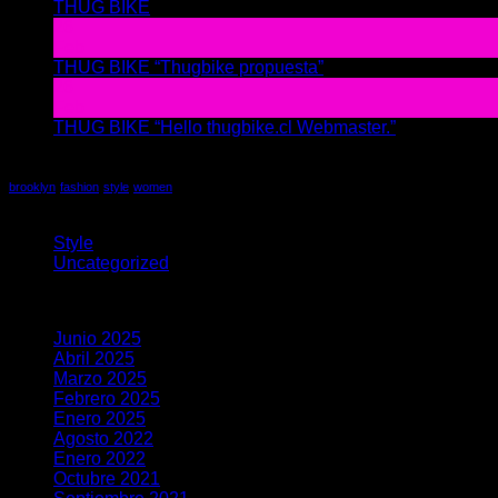
en
THUG BIKE
Los comentarios están deshabilitados
THU
26
BIKE
Feb
THUG BIKE “Thugbike propuesta”
Los comentarios está
26
Feb
THUG BIKE “Hello thugbike.cl Webmaster.”
Los comenta
Tag Cloud
brooklyn
fashion
style
women
Categorías
Style
(5)
Uncategorized
(23)
Archivos
Junio 2025
(1)
Abril 2025
(1)
Marzo 2025
(1)
Febrero 2025
(5)
Enero 2025
(1)
Agosto 2022
(1)
Enero 2022
(1)
Octubre 2021
(7)