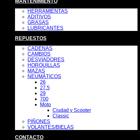
MANTENIMIENTO
HERRAMIENTAS
ADITIVOS
GRASAS
LUBRICANTES
REPUESTOS
CADENAS
CAMBIOS
DESVIADORES
HORQUILLAS
MAZAS
NEUMÁTICOS
26
27.5
29
700
Moto
Ciudad y Scooter
Classic
PIÑONES
VOLANTES/BIELAS
CONTACTO