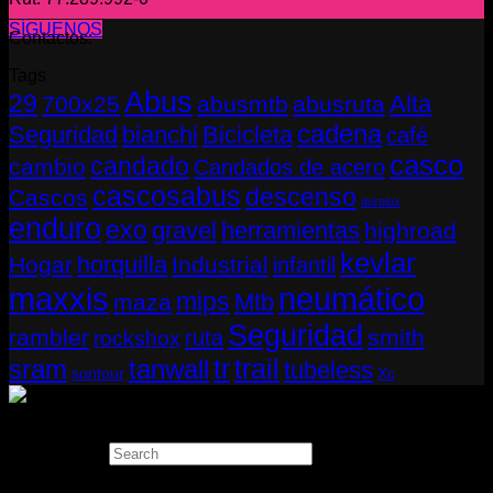
SÍGUENOS
Contactos:
Tags
Abus
29
Alta
700x25
abusmtb
abusruta
cadena
Seguridad
bianchi
Bicicleta
café
casco
candado
cambio
Candados de acero
cascosabus
descenso
Cascos
durolux
enduro
exo
gravel
herramientas
highroad
kevlar
horquilla
Hogar
Industrial
infantil
neumático
maxxis
mips
Mtb
maza
Seguridad
rambler
smith
ruta
rockshox
tr
sram
tanwall
trail
tubeless
suntour
Xc
Copyright 2026 ©
THUGBIKE CHILE
Search
×