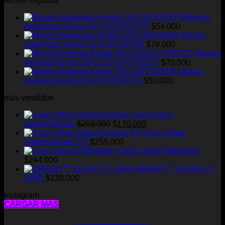
recién llegados
Maxxis
Aggressor Kevlar 29×2.50 EXO/TR
$
54.000
Maxxis
Aggressor Kevlar 29×2.50 DD/TR
$
79.000
Maxxis
Assegai Kevlar 29×2.5 EXO+/TR/3CT
$
70.000
Maxxis
Assegai Kevlar 29×2.50 EXO/TR
$
50.000
más vendidos
Casco Abus
El
El
Gamechanger
$
203.000
$
170.000
precio
precio
Casco Abus
original
actual
Gamechanger 2.0
$
255.000
era:
es:
Casco Abus AirBreaker
$203.000.
$170.000.
$
244.000
GRANIT™ SLEDG 77
GRIP
$
128.000
Instagram
CARGAR MÁS