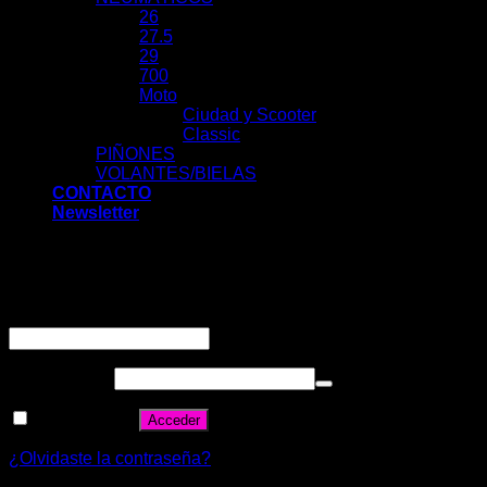
26
27.5
29
700
Moto
Ciudad y Scooter
Classic
PIÑONES
VOLANTES/BIELAS
CONTACTO
Newsletter
Acceder
Nombre de usuario o correo electrónico
*
Contraseña
*
Recuérdame
Acceder
¿Olvidaste la contraseña?