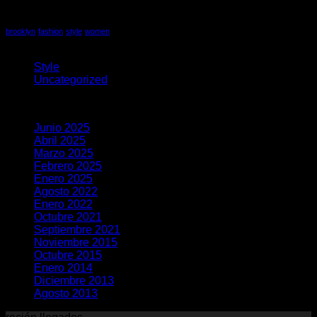
THUG
Tag Cloud
BIKE
“Hello
brooklyn
fashion
style
women
Categorías
thugbike.cl
Webmaster.”
Style
(5)
Uncategorized
(23)
Archivos
Junio 2025
(1)
Abril 2025
(1)
Marzo 2025
(1)
Febrero 2025
(5)
Enero 2025
(1)
Agosto 2022
(1)
Enero 2022
(1)
Octubre 2021
(7)
Septiembre 2021
(2)
Noviembre 2015
(1)
Octubre 2015
(2)
Enero 2014
(1)
Diciembre 2013
(2)
Agosto 2013
(2)