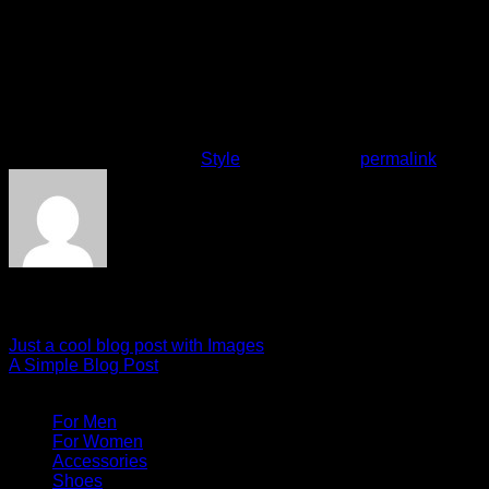
justo orci, a bibendum risus tincidunt id. Etiam hendrerit,
metus in volutpat tempus.
Neque libero viverra lorem, ac tristique orci augue eu metus.
Aenean elementum nisi vitae justo adipiscing gravida sit
amet et risus. Suspendisse dapibus elementum quam, vel
semper mi tempus ac.
This entry was posted in
Style
. Bookmark the
permalink
.
thugbike
Just a cool blog post with Images
A Simple Blog Post
Categories
For Men
For Women
Accessories
Shoes