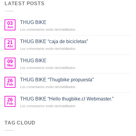
LATEST POSTS
THUG BIKE
03
Jun
en
Los comentarios están deshabilitados
THUG
BIKE
THUG BIKE “caja de bicicletas”
21
Abr
en
Los comentarios están deshabilitados
THUG
BIKE
THUG BIKE
09
“caja
Mar
en
Los comentarios están deshabilitados
de
THUG
bicicletas”
BIKE
THUG BIKE “Thugbike propuesta”
26
Feb
en
Los comentarios están deshabilitados
THUG
BIKE
THUG BIKE “Hello thugbike.cl Webmaster.”
26
“Thugbike
Feb
en
Los comentarios están deshabilitados
propuesta”
THUG
BIKE
“Hello
TAG CLOUD
thugbike.cl
Webmaster.”