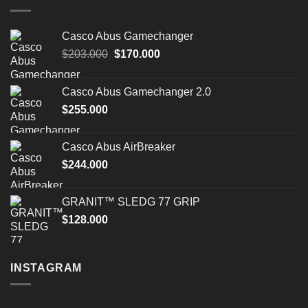
Casco Abus Gamechanger
El
El
$
203.000
$
170.000
precio
precio
original
actual
Casco Abus Gamechanger 2.0
era:
es:
$
255.000
$203.000.
$170.000.
Casco Abus AirBreaker
$
244.000
GRANIT™ SLEDG 77 GRIP
$
128.000
INSTAGRAM