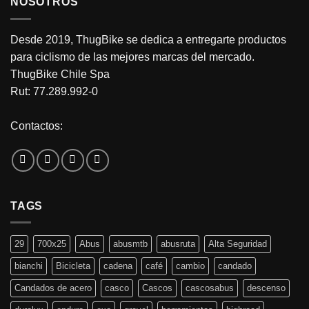
NOSOTROS
Desde 2019, ThugBike se dedica a entregarte productos
para ciclismo de las mejores marcas del mercado.
ThugBike Chile Spa
Rut: 77.289.992-0
Contactos:
TAGS
29
700x25
Abus
abusmtb
abusruta
Alta Seguridad
bianchi
Bicicleta
cadena
café
cambio
candado
Candados de acero
casco
Cascos
cascosabus
descenso