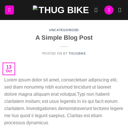
Skip
to
content
UNCATEGORIZED
A Simple Blog Post
POSTED ON
BY
THUGBIKE
13
Oct
Lorem ipsum dolor sit amet, consectetuer adipiscing elit,
sed diam nonummy nibh euismod tincidunt ut laoreet
dolore magna aliquam erat volutpat.Typi non habent
claritatem insitam; est usus legentis in iis qui facit eorum
claritatem. Investigationes demonstraverunt lectores legere
me lius quod ii legunt saepius. Claritas est etiam
processus dynamicus