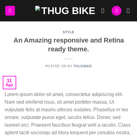
Skip
to
content
STYLE
An Amazing responsive and Retina
ready theme.
POSTED ON
BY
THUGBIKE
11
Ago
Lorem ipsum dolor sit amet, consectetur adipiscing elit.
Nam sed eleifend risus, sit amet porttitor massa. Ut
vulputate felis at mauris ultrices sodales. Phasellus in leo
ornare, vulputate purus eget, iaculis tellus. Donec sed
laoreet orci. Praesent faucibus feugiat velit a iaculis. Class
aptent taciti sociosqu ad litora torquent per conubia nostra,