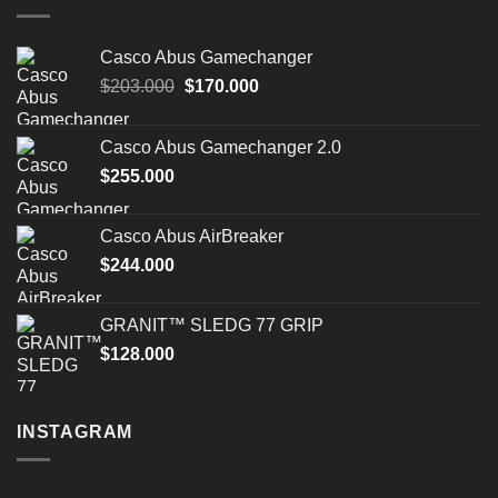
Casco Abus Gamechanger
El
El
$
203.000
$
170.000
precio
precio
original
actual
Casco Abus Gamechanger 2.0
era:
es:
$
255.000
$203.000.
$170.000.
Casco Abus AirBreaker
$
244.000
GRANIT™ SLEDG 77 GRIP
$
128.000
INSTAGRAM