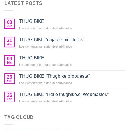
LATEST POSTS
THUG BIKE
03
Jun
en
Los comentarios están deshabilitados
THUG
BIKE
THUG BIKE “caja de bicicletas”
21
Abr
en
Los comentarios están deshabilitados
THUG
BIKE
THUG BIKE
09
“caja
Mar
en
Los comentarios están deshabilitados
de
THUG
bicicletas”
BIKE
THUG BIKE “Thugbike propuesta”
26
Feb
en
Los comentarios están deshabilitados
THUG
BIKE
THUG BIKE “Hello thugbike.cl Webmaster.”
26
“Thugbike
Feb
en
Los comentarios están deshabilitados
propuesta”
THUG
BIKE
“Hello
TAG CLOUD
thugbike.cl
Webmaster.”