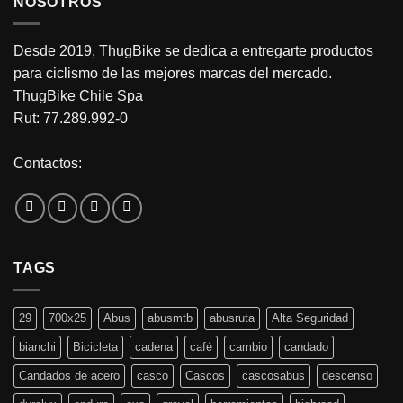
NOSOTROS
Desde 2019, ThugBike se dedica a entregarte productos
para ciclismo de las mejores marcas del mercado.
ThugBike Chile Spa
Rut: 77.289.992-0
Contactos:
TAGS
29
700x25
Abus
abusmtb
abusruta
Alta Seguridad
bianchi
Bicicleta
cadena
café
cambio
candado
Candados de acero
casco
Cascos
cascosabus
descenso