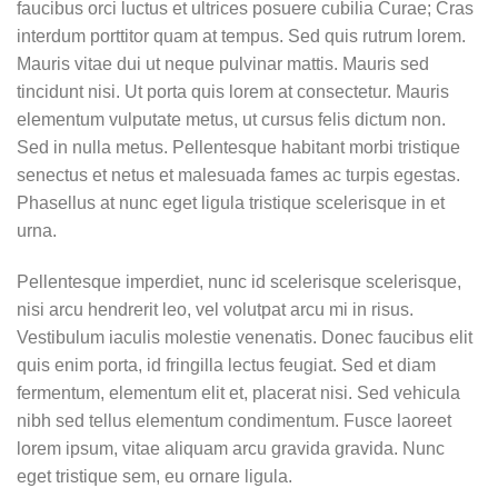
faucibus orci luctus et ultrices posuere cubilia Curae; Cras
interdum porttitor quam at tempus. Sed quis rutrum lorem.
Mauris vitae dui ut neque pulvinar mattis. Mauris sed
tincidunt nisi. Ut porta quis lorem at consectetur. Mauris
elementum vulputate metus, ut cursus felis dictum non.
Sed in nulla metus. Pellentesque habitant morbi tristique
senectus et netus et malesuada fames ac turpis egestas.
Phasellus at nunc eget ligula tristique scelerisque in et
urna.
Pellentesque imperdiet, nunc id scelerisque scelerisque,
nisi arcu hendrerit leo, vel volutpat arcu mi in risus.
Vestibulum iaculis molestie venenatis. Donec faucibus elit
quis enim porta, id fringilla lectus feugiat. Sed et diam
fermentum, elementum elit et, placerat nisi. Sed vehicula
nibh sed tellus elementum condimentum. Fusce laoreet
lorem ipsum, vitae aliquam arcu gravida gravida. Nunc
eget tristique sem, eu ornare ligula.