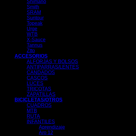
Shimano
Smith
SRAM
Suntour
Topeak
Urge
WTB
X-Sauce
Tannus
Ztto
ACCESORIOS
ALFORJAS Y BOLSOS
ANTIPARRAS/LENTES
CANDADOS
CASCOS
LUCES
TRICOTAS
ZAPATILLAS
BICICLETAS/OTROS
CUADROS
MTB
RUTA
INFANTILES
Aprendizaje
Aro 12