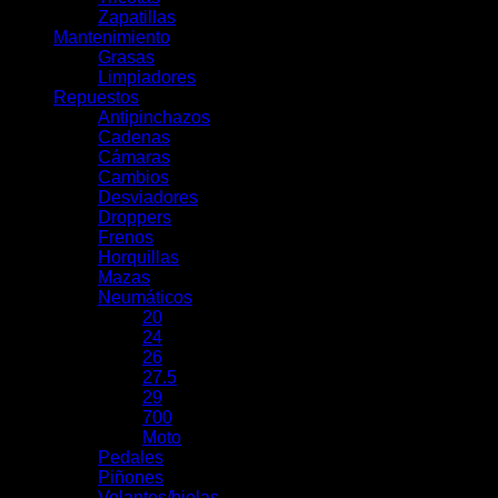
Zapatillas
Mantenimiento
Grasas
Limpiadores
Repuestos
Antipinchazos
Cadenas
Cámaras
Cambios
Desviadores
Droppers
Frenos
Horquillas
Mazas
Neumáticos
20
24
26
27.5
29
700
Moto
Pedales
Piñones
Volantes/bielas