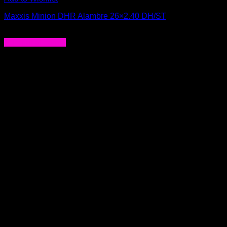
Maxxis Minion DHR Alambre 26×2.40 DH/ST
$
49.990
Agregar al carrito