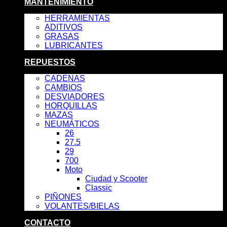
MANTENIMIENTO
HERRAMIENTAS
ADITIVOS
GRASAS
LUBRICANTES
REPUESTOS
CADENAS
CAMBIOS
DESVIADORES
HORQUILLAS
MAZAS
NEUMÁTICOS
26
27.5
29
700
Moto
Ciudad y Scooter
Classic
PIÑONES
VOLANTES/BIELAS
CONTACTO