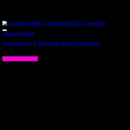
Add to Wishlist
Neumático WTB Thickslick 700X25C Comp300
$
39.000
Agregar al carrito