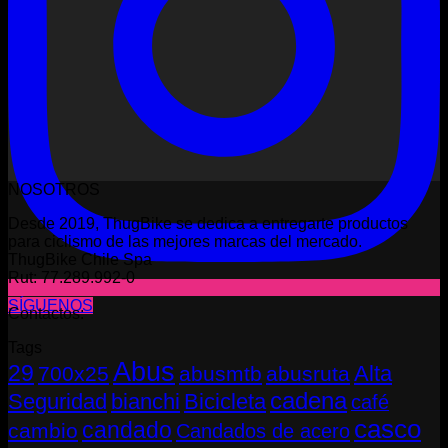
NOSOTROS
Desde 2019, ThugBike se dedica a entregarte productos
para ciclismo de las mejores marcas del mercado.
ThugBike Chile Spa
Rut: 77.289.992-0
SÍGUENOS
Contactos:
Tags
Abus
29
Alta
700x25
abusmtb
abusruta
cadena
Seguridad
bianchi
Bicicleta
café
casco
candado
cambio
Candados de acero