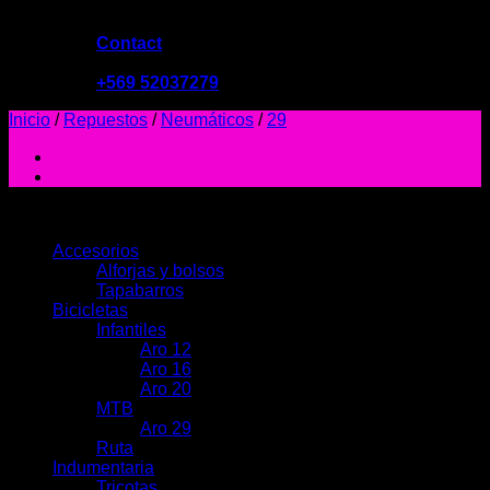
Contact
09:00 - 19:00
+569 52037279
Inicio
/
Repuestos
/
Neumáticos
/
29
PRODUCTOS
Accesorios
Alforjas y bolsos
Tapabarros
Bicicletas
Infantiles
Aro 12
Aro 16
Aro 20
MTB
Aro 29
Ruta
Indumentaria
Tricotas