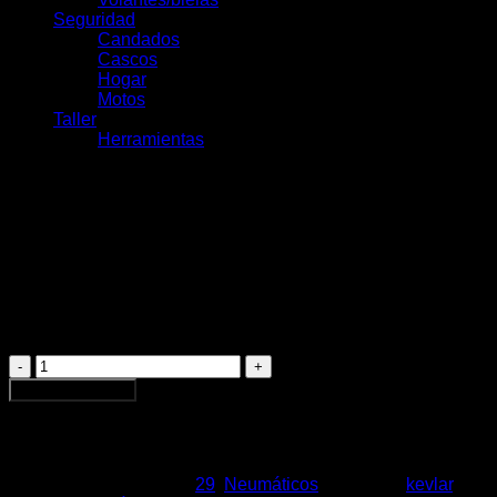
Seguridad
Candados
Cascos
Hogar
Motos
Taller
Herramientas
Maxxis Rekon Kevlar
29×2.60 EXO/TR/Tanwall
$
62.990
Maxxis
Rekon
Agregar al carrito
Kevlar
29×2.60
EXO/TR/Tanwall
cantidad
SKU:
7808
Categorías:
29
,
Neumáticos
Etiquetas:
kevlar
,