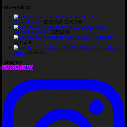
más vendidos
Casco Abus
El
El
Gamechanger
$
203.000
$
170.000
precio
precio
Casco Abus
original
actual
Gamechanger 2.0
$
255.000
era:
es:
Casco Abus AirBreaker
$203.000.
$170.000.
$
244.000
GRANIT™ SLEDG 77
GRIP
$
128.000
Instagram
CARGAR MÁS