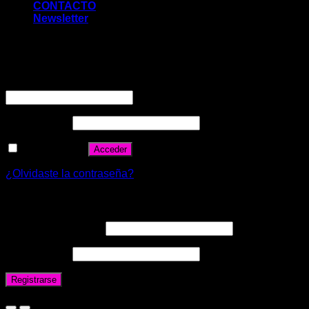
CONTACTO
Newsletter
Acceder
Nombre de usuario o correo electrónico
*
Contraseña
*
Recuérdame
Acceder
¿Olvidaste la contraseña?
Registrarse
Correo electrónico
*
Contraseña
*
Registrarse