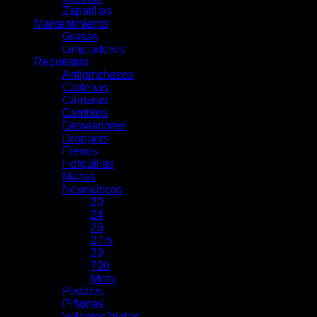
Zapatillas
Mantenimiento
Grasas
Limpiadores
Repuestos
Antipinchazos
Cadenas
Cámaras
Cambios
Desviadores
Droppers
Frenos
Horquillas
Mazas
Neumáticos
20
24
26
27.5
29
700
Moto
Pedales
Piñones
Volantes/bielas