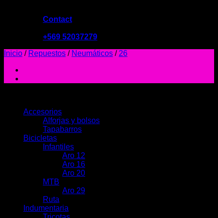
Contact
09:00 - 19:00
+569 52037279
Inicio
/
Repuestos
/
Neumáticos
/
26
PRODUCTOS
Accesorios
Alforjas y bolsos
Tapabarros
Bicicletas
Infantiles
Aro 12
Aro 16
Aro 20
MTB
Aro 29
Ruta
Indumentaria
Tricotas