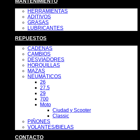
MANTENIMIENTO
HERRAMIENTAS
ADITIVOS
GRASAS
LUBRICANTES
REPUESTOS
CADENAS
CAMBIOS
DESVIADORES
HORQUILLAS
MAZAS
NEUMÁTICOS
26
27.5
29
700
Moto
Ciudad y Scooter
Classic
PIÑONES
VOLANTES/BIELAS
CONTACTO