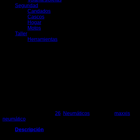
Seguridad
Candados
Cascos
Hogar
Motos
Taller
Herramientas
Maxxis HookWorm Alambre
26×2.50
$
39.990
Agotado
SKU:
8535
Categorías:
26
,
Neumáticos
Etiquetas:
maxxis
,
neumático
Descripción