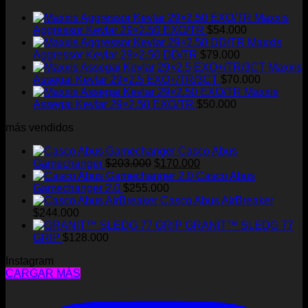
Maxxis
Aggressor Kevlar 29×2.50 EXO/TR
$
54.000
Maxxis
Aggressor Kevlar 29×2.50 DD/TR
$
79.000
Maxxis
Assegai Kevlar 29×2.5 EXO+/TR/3CT
$
70.000
Maxxis
Assegai Kevlar 29×2.50 EXO/TR
$
50.000
más vendidos
Casco Abus
El
El
Gamechanger
$
203.000
$
170.000
precio
precio
Casco Abus
original
actual
Gamechanger 2.0
$
255.000
era:
es:
Casco Abus AirBreaker
$203.000.
$170.000.
$
244.000
GRANIT™ SLEDG 77
GRIP
$
128.000
Instagram
CARGAR MÁS