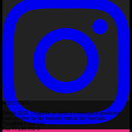
NOSOTROS
Desde 2019, ThugBike se dedica a entregarte productos
para ciclismo de las mejores marcas del mercado.
ThugBike Chile Spa
Rut: 77.289.992-0