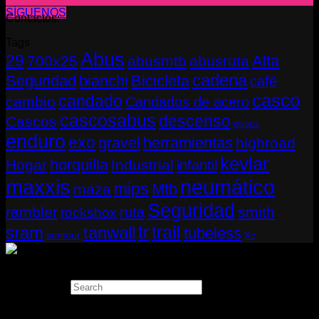
SÍGUENOS
Contactos:
Tags
Abus
29
Alta
700x25
abusmtb
abusruta
cadena
Seguridad
bianchi
Bicicleta
café
casco
candado
cambio
Candados de acero
cascosabus
descenso
Cascos
durolux
enduro
exo
gravel
herramientas
highroad
kevlar
horquilla
Hogar
Industrial
infantil
neumático
maxxis
mips
Mtb
maza
Seguridad
rambler
smith
ruta
rockshox
tr
sram
tanwall
trail
tubeless
suntour
Xc
Copyright 2026 ©
THUGBIKE CHILE
Search
×