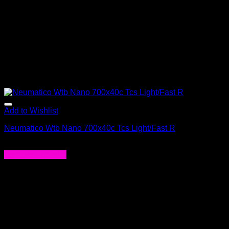
Add to Wishlist
Neumatico Wtb Nano 700x40c Tcs Light/Fast R
$
63.000
Agregar al carrito