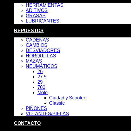
HERRAMIENTAS
ADITIVOS
GRASAS
LUBRICANTES
REPUESTOS
CADENAS
CAMBIOS
DESVIADORES
HORQUILLAS
MAZAS
NEUMÁTICOS
26
27.5
29
700
Moto
Ciudad y Scooter
Classic
PIÑONES
VOLANTES/BIELAS
CONTACTO