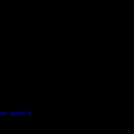
2 Air Rl-R 29″ 120mm 15x110
idon
,
suntour
,
Xc