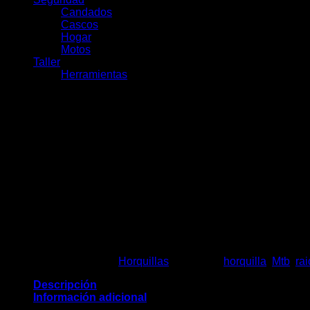
Candados
Cascos
Hogar
Motos
Taller
Herramientas
Horquilla Suntour Raidon 3
$
269.000
Agotado
SKU:
H927
Categoría:
Horquillas
Etiquetas:
horquilla
,
Mtb
,
ra
Descripción
Información adicional