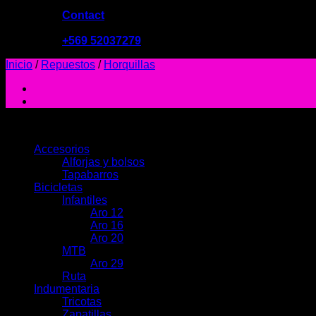
Contact
09:00 - 19:00
+569 52037279
Inicio
/
Repuestos
/
Horquillas
PRODUCTOS
Accesorios
Alforjas y bolsos
Tapabarros
Bicicletas
Infantiles
Aro 12
Aro 16
Aro 20
MTB
Aro 29
Ruta
Indumentaria
Tricotas
Zapatillas