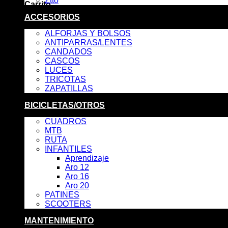
Ztto
Carrito
ACCESORIOS
No hay productos en el carrito.
ALFORJAS Y BOLSOS
ANTIPARRAS/LENTES
CANDADOS
CASCOS
LUCES
TRICOTAS
ZAPATILLAS
BICICLETAS/OTROS
CUADROS
MTB
RUTA
INFANTILES
Aprendizaje
Aro 12
Aro 16
Aro 20
PATINES
SCOOTERS
MANTENIMIENTO