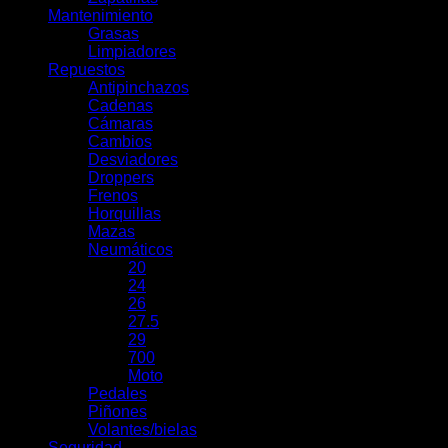
Mantenimiento
Grasas
Limpiadores
Repuestos
Antipinchazos
Cadenas
Cámaras
Cambios
Desviadores
Droppers
Frenos
Horquillas
Mazas
Neumáticos
20
24
26
27.5
29
700
Moto
Pedales
Piñones
Volantes/bielas
Seguridad