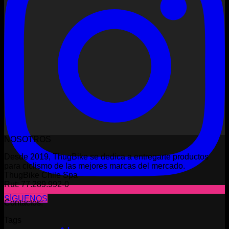
NOSOTROS
Desde 2019, ThugBike se dedica a entregarte productos
para ciclismo de las mejores marcas del mercado.
ThugBike Chile Spa
Rut: 77.289.992-0
SÍGUENOS
Contactos:
Tags