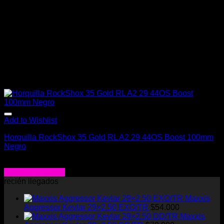
Add to Wishlist
Horquilla RockShox 35 Gold RL A2 29 44OS Boost 100mm
Negro
$
528.000
Agregar al carrito
recién llegados
Maxxis
Aggressor Kevlar 29×2.50 EXO/TR
$
54.000
Maxxis