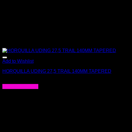
Add to Wishlist
HORQUILLA UDING 27,5 TRAIL 140MM TAPERED
El
El
$
380.000
$
250.000
precio
precio
Agregar al carrito
original
actual
era:
es:
$380.000.
$250.000.