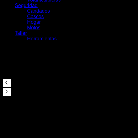
Seguridad
Candados
Cascos
Hogar
Motos
Taller
Herramientas
Horquilla RockShox ZEB
Ultimate RC2 29 44OS
Boost 180mm Gris