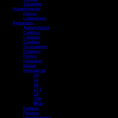
Zapatillas
Mantenimiento
Grasas
Limpiadores
Repuestos
Antipinchazos
Cadenas
Cámaras
Cambios
Desviadores
Droppers
Frenos
Horquillas
Mazas
Neumáticos
20
24
26
27.5
29
700
Moto
Pedales
Piñones
Volantes/bielas