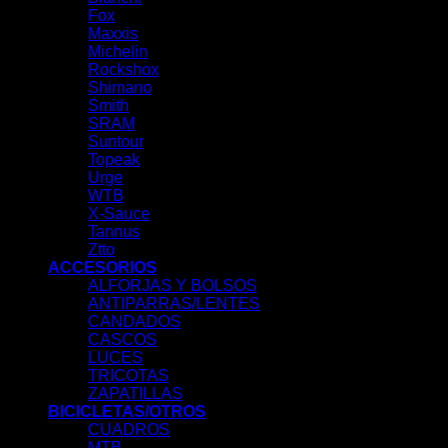
Fox
Maxxis
Michelin
Rockshox
Shimano
Smith
SRAM
Suntour
Topeak
Urge
WTB
X-Sauce
Tannus
Ztto
ACCESORIOS
ALFORJAS Y BOLSOS
ANTIPARRAS/LENTES
CANDADOS
CASCOS
LUCES
TRICOTAS
ZAPATILLAS
BICICLETAS/OTROS
CUADROS
MTB