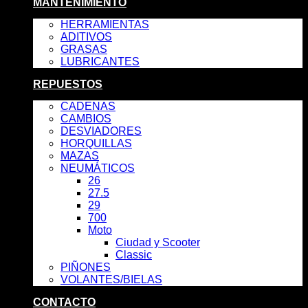
MANTENIMIENTO
HERRAMIENTAS
ADITIVOS
GRASAS
LUBRICANTES
REPUESTOS
CADENAS
CAMBIOS
DESVIADORES
HORQUILLAS
MAZAS
NEUMÁTICOS
26
27.5
29
700
Moto
Ciudad y Scooter
Classic
PIÑONES
VOLANTES/BIELAS
CONTACTO