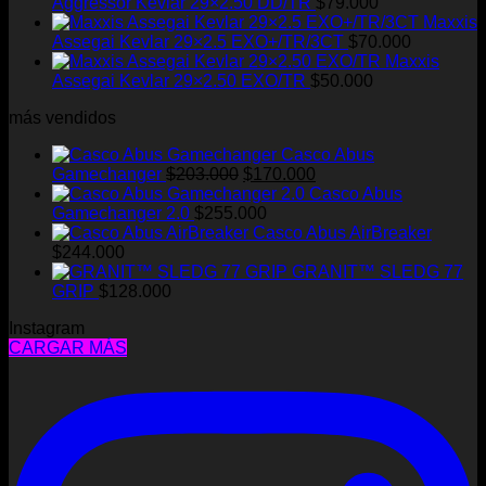
Aggressor Kevlar 29×2.50 DD/TR
$
79.000
Maxxis
Assegai Kevlar 29×2.5 EXO+/TR/3CT
$
70.000
Maxxis
Assegai Kevlar 29×2.50 EXO/TR
$
50.000
más vendidos
Casco Abus
El
El
Gamechanger
$
203.000
$
170.000
precio
precio
Casco Abus
original
actual
Gamechanger 2.0
$
255.000
era:
es:
Casco Abus AirBreaker
$203.000.
$170.000.
$
244.000
GRANIT™ SLEDG 77
GRIP
$
128.000
Instagram
CARGAR MÁS