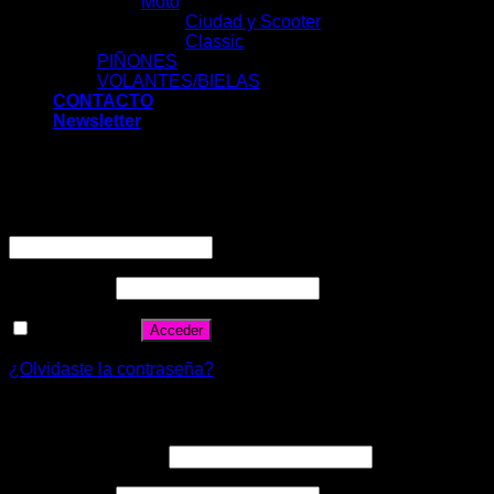
Moto
Ciudad y Scooter
Classic
PIÑONES
VOLANTES/BIELAS
CONTACTO
Newsletter
Acceder
Nombre de usuario o correo electrónico
*
Contraseña
*
Recuérdame
Acceder
¿Olvidaste la contraseña?
Registrarse
Correo electrónico
*