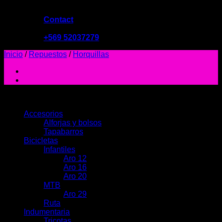
Contact
09:00 - 19:00
+569 52037279
Inicio
/
Repuestos
/
Horquillas
PRODUCTOS
Accesorios
Alforjas y bolsos
Tapabarros
Bicicletas
Infantiles
Aro 12
Aro 16
Aro 20
MTB
Aro 29
Ruta
Indumentaria
Tricotas