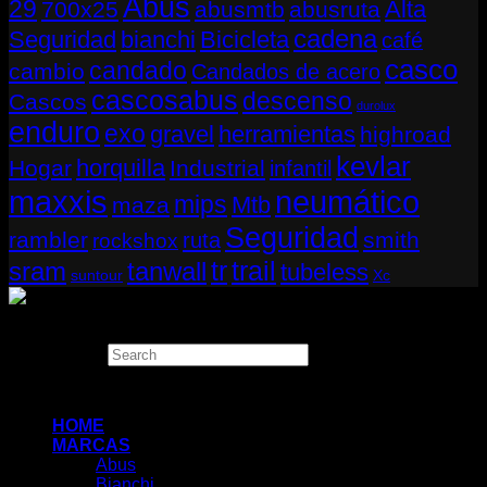
Abus
29
Alta
700x25
abusmtb
abusruta
cadena
Seguridad
bianchi
Bicicleta
café
casco
candado
cambio
Candados de acero
cascosabus
descenso
Cascos
durolux
enduro
exo
gravel
herramientas
highroad
kevlar
horquilla
Hogar
Industrial
infantil
neumático
maxxis
mips
Mtb
maza
Seguridad
rambler
smith
ruta
rockshox
tr
sram
tanwall
trail
tubeless
suntour
Xc
Copyright 2026 ©
THUGBIKE CHILE
Search
×
HOME
MARCAS
Abus
Bianchi