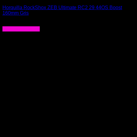
Horquilla RockShox ZEB Ultimate RC2 29 44OS Boost
160mm Gris
$
1.268.990
Agregar al carrito