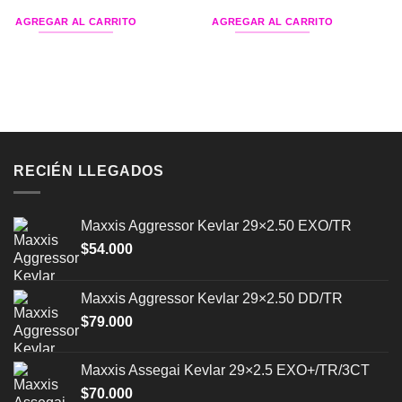
precio
precio
original
actual
AGREGAR AL CARRITO
AGREGAR AL CARRITO
era:
es:
$380.000.
$250.000.
RECIÉN LLEGADOS
Maxxis Aggressor Kevlar 29×2.50 EXO/TR
$
54.000
Maxxis Aggressor Kevlar 29×2.50 DD/TR
$
79.000
Maxxis Assegai Kevlar 29×2.5 EXO+/TR/3CT
$
70.000