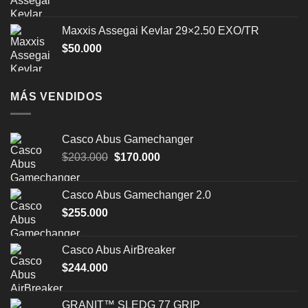
Maxxis Assegai Kevlar 29×2.50 EXO/TR
$
50.000
MÁS VENDIDOS
Casco Abus Gamechanger
El
El
$
203.000
$
170.000
precio
precio
original
actual
Casco Abus Gamechanger 2.0
era:
es:
$
255.000
$203.000.
$170.000.
Casco Abus AirBreaker
$
244.000
GRANIT™ SLEDG 77 GRIP