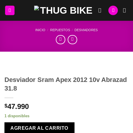
Skip
to
content
INICIO
/
REPUESTOS
/
DESVIADORES
Desviador Sram Apex 2012 10v Abrazad
31.8
47.990
$
1 disponibles
AGREGAR AL CARRITO