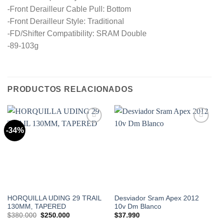
-Front Derailleur Cable Pull: Bottom
-Front Derailleur Style: Traditional
-FD/Shifter Compatibility: SRAM Double
-89-103g
PRODUCTOS RELACIONADOS
-34%
Add to
Add to
Wishlist
Wishlist
HORQUILLA UDING 29 TRAIL
Desviador Sram Apex 2012
130MM, TAPERED
10v Dm Blanco
El
El
$
380.000
$
250.000
$
37.990