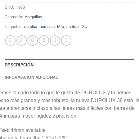
original
actual
era:
es:
SKU:
H963
$778.000.
$582.000.
Categoría:
Horquillas
Etiquetas:
durolux
,
horquilla
,
Mtb
,
suntour
,
Xc
DESCRIPCIÓN
INFORMACIÓN ADICIONAL
emos tomado todo lo que te gusta de DUROLUX y lo hemos
echo más grande y más robusto, la nueva DUROLUX 38 está lis
ra enfrentarse incluso a las líneas más difíciles con barras de
mm para mayor rigidez y precisión.
fset: 44mm available
bo de la horquilla: 1.5″to1-1/8″