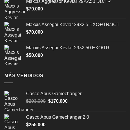
Maxxis Aggressor Kevlar 29×2.50 DD/TR
$
79.000
Maxxis Assegai Kevlar 29×2.5 EXO+/TR/3CT
$
70.000
Maxxis Assegai Kevlar 29×2.50 EXO/TR
$
50.000
MÁS VENDIDOS
Casco Abus Gamechanger
El
El
$
203.000
$
170.000
precio
precio
original
actual
Casco Abus Gamechanger 2.0
era:
es:
$
255.000
$203.000.
$170.000.