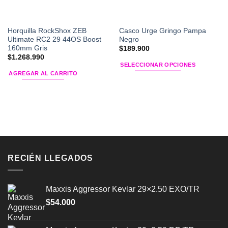
Horquilla RockShox ZEB
Casco Urge Gringo Pampa
Ultimate RC2 29 44OS Boost
Negro
160mm Gris
$
189.900
$
1.268.990
SELECCIONAR OPCIONES
AGREGAR AL CARRITO
Este
producto
tiene
múltiples
variantes.
Las
opciones
se
RECIÉN LLEGADOS
pueden
elegir
en
Maxxis Aggressor Kevlar 29×2.50 EXO/TR
la
$
54.000
página
de
producto