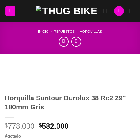
Skip
to
content
INICIO
/
REPUESTOS
/
HORQUILLAS
Horquilla Suntour Durolux 38 Rc2 29″
180mm Gris
El
El
778.000
582.000
$
$
precio
precio
Agotado