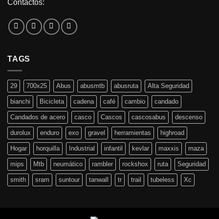
Contactos:
TAGS
29
700x25
Abus
abusmtb
abusruta
Alta Seguridad
bianchi
Bicicleta
cadena
café
cambio
candado
Candados de acero
casco
Cascos
cascosabus
descenso
durolux
enduro
exo
gravel
herramientas
highroad
Hogar
horquilla
Industrial
infantil
kevlar
maxxis
maza
mips
Mtb
neumático
rambler
rockshox
ruta
Seguridad
smith
sram
suntour
tanwall
tr
trail
tubeless
Xc