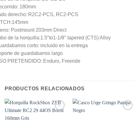
ecorrido: 180mm
ado derecho: R2C2-PCS, RC2-PCS
ITCH:145mm
reno: Postmount 203mm Direct
bo de la horquilla:1.5″to1-1/8″ tapered (CTS) Alloy
ardabarros corto: incluido en la entrega
porte de guardabarros largo
SO PRETENDIDO: Enduro, Freeride
PRODUCTOS RELACIONADOS
Add to
Add to
Wishlist
Wishlist