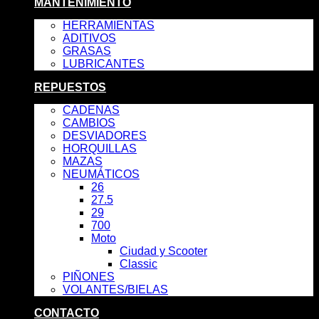
MANTENIMIENTO
HERRAMIENTAS
ADITIVOS
GRASAS
LUBRICANTES
REPUESTOS
CADENAS
CAMBIOS
DESVIADORES
HORQUILLAS
MAZAS
NEUMÁTICOS
26
27.5
29
700
Moto
Ciudad y Scooter
Classic
PIÑONES
VOLANTES/BIELAS
CONTACTO