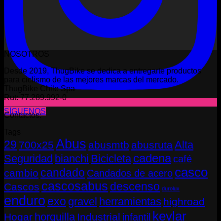
NOSOTROS
Desde 2019, ThugBike se dedica a entregarte productos
para ciclismo de las mejores marcas del mercado.
ThugBike Chile Spa
Rut: 77.289.992-0
SÍGUENOS
Contactos:
Tags
Abus
29
Alta
700x25
abusmtb
abusruta
cadena
Seguridad
bianchi
Bicicleta
café
casco
candado
cambio
Candados de acero
cascosabus
descenso
Cascos
durolux
enduro
exo
gravel
herramientas
highroad
kevlar
horquilla
Hogar
Industrial
infantil