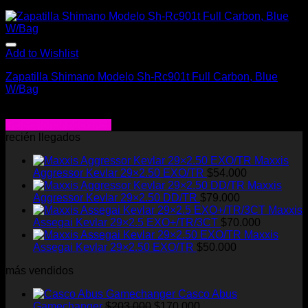
Add to Wishlist
Zapatilla Shimano Modelo Sh-Rc901t Full Carbon, Blue
W/Bag
$
325.000
Seleccionar opciones
Este
recién llegados
producto
Maxxis
tiene
Aggressor Kevlar 29×2.50 EXO/TR
$
54.000
múltiples
Maxxis
variantes.
Aggressor Kevlar 29×2.50 DD/TR
$
79.000
Las
Maxxis
opciones
Assegai Kevlar 29×2.5 EXO+/TR/3CT
$
70.000
se
Maxxis
pueden
Assegai Kevlar 29×2.50 EXO/TR
$
50.000
elegir
en
más vendidos
la
página
Casco Abus
de
El
El
Gamechanger
$
203.000
$
170.000