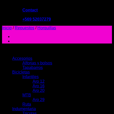
Contact
09:00 - 19:00
+569 52037279
Inicio
/
Repuestos
/
Horquillas
PRODUCTOS
Accesorios
Alforjas y bolsos
Tapabarros
Bicicletas
Infantiles
Aro 12
Aro 16
Aro 20
MTB
Aro 29
Ruta
Indumentaria
Tricotas