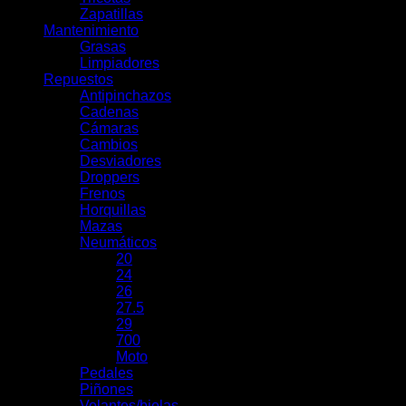
Zapatillas
Mantenimiento
Grasas
Limpiadores
Repuestos
Antipinchazos
Cadenas
Cámaras
Cambios
Desviadores
Droppers
Frenos
Horquillas
Mazas
Neumáticos
20
24
26
27.5
29
700
Moto
Pedales
Piñones
Volantes/bielas