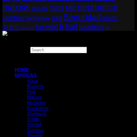
neumático
maxxis
mips
Mtb
maza
Seguridad
rambler
smith
ruta
rockshox
tr
sram
tanwall
trail
tubeless
suntour
Xc
Copyright 2026 ©
THUGBIKE CHILE
Search
×
HOME
MARCAS
Abus
Bianchi
Fox
Maxxis
Michelin
Rockshox
Shimano
Smith
SRAM
Suntour
Topeak