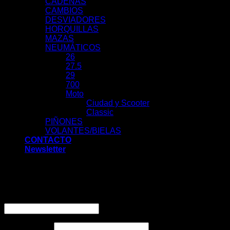
CADENAS
CAMBIOS
DESVIADORES
HORQUILLAS
MAZAS
NEUMÁTICOS
26
27.5
29
700
Moto
Ciudad y Scooter
Classic
PIÑONES
VOLANTES/BIELAS
CONTACTO
Newsletter
Acceder
Nombre de usuario o correo electrónico
*
Contraseña
*