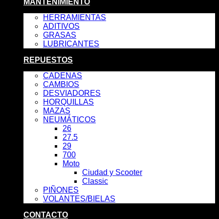
MANTENIMIENTO
HERRAMIENTAS
ADITIVOS
GRASAS
LUBRICANTES
REPUESTOS
CADENAS
CAMBIOS
DESVIADORES
HORQUILLAS
MAZAS
NEUMÁTICOS
26
27.5
29
700
Moto
Ciudad y Scooter
Classic
PIÑONES
VOLANTES/BIELAS
CONTACTO