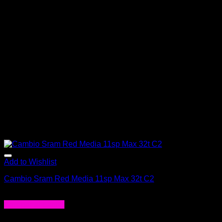
Add to Wishlist
Cambio Sram Red Media 11sp Max 32t C2
$
309.990
Agregar al carrito
-30%