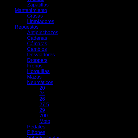
Zapatillas
Mantenimiento
Grasas
Limpiadores
Repuestos
Antipinchazos
Cadenas
Cámaras
Cambios
Desviadores
Droppers
Frenos
Horquillas
Mazas
Neumáticos
20
24
26
27.5
29
700
Moto
Pedales
Piñones
Volantes/bielas