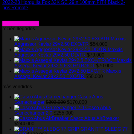
2022-23 Horquilla Fox 32K SC 29in 100mm FIT4 Black 3-
pos Remote
El
El
$
1.354.990
$
949.000
precio
precio
Agregar al carrito
original
actual
recién llegados
era:
es:
Maxxis
$1.354.990.
$949.000.
Aggressor Kevlar 29×2.50 EXO/TR
$
54.000
Maxxis
Aggressor Kevlar 29×2.50 DD/TR
$
79.000
Maxxis
Assegai Kevlar 29×2.5 EXO+/TR/3CT
$
70.000
Maxxis
Assegai Kevlar 29×2.50 EXO/TR
$
50.000
más vendidos
Casco Abus
El
El
Gamechanger
$
203.000
$
170.000
precio
precio
Casco Abus
original
actual
Gamechanger 2.0
$
255.000
era:
es:
Casco Abus AirBreaker
$203.000.
$170.000.
$
244.000
GRANIT™ SLEDG 77