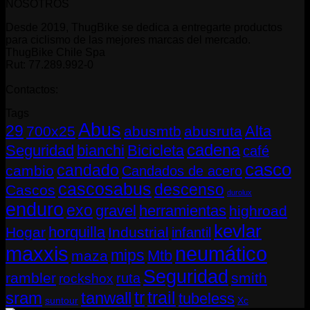
NOSOTROS
Desde 2019, ThugBike se dedica a entregarte productos
para ciclismo de las mejores marcas del mercado.
ThugBike Chile Spa
Rut: 77.289.992-0
Contactos:
Tags
Abus
29
Alta
700x25
abusmtb
abusruta
cadena
Seguridad
bianchi
Bicicleta
café
casco
candado
cambio
Candados de acero
cascosabus
descenso
Cascos
durolux
enduro
exo
gravel
herramientas
highroad
kevlar
horquilla
Hogar
Industrial
infantil
neumático
maxxis
mips
Mtb
maza
Seguridad
rambler
smith
ruta
rockshox
tr
sram
tanwall
trail
tubeless
suntour
Xc