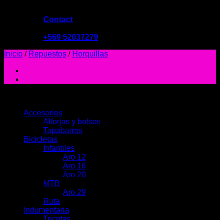
Contact
09:00 - 19:00
+569 52037279
Inicio
/
Repuestos
/
Horquillas
PRODUCTOS
Accesorios
Alforjas y bolsos
Tapabarros
Bicicletas
Infantiles
Aro 12
Aro 16
Aro 20
MTB
Aro 29
Ruta
Indumentaria
Tricotas