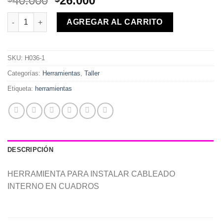
40.000
26.000
precio
precio
HERRAMIENTA PARA CABLEADO INTERNO cantidad
original
actual
AGREGAR AL CARRITO
era:
es:
$40.000.
$26.000.
SKU:
H036-1
Categorías:
Herramientas
,
Taller
Etiqueta:
herramientas
DESCRIPCIÓN
HERRAMIENTA PARA INSTALAR CABLEADO
INTERNO EN CUADROS