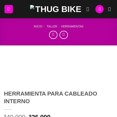
Skip
to
content
INICIO
/
TALLER
/
HERRAMIENTAS
HERRAMIENTA PARA CABLEADO
INTERNO
El
El
$
$