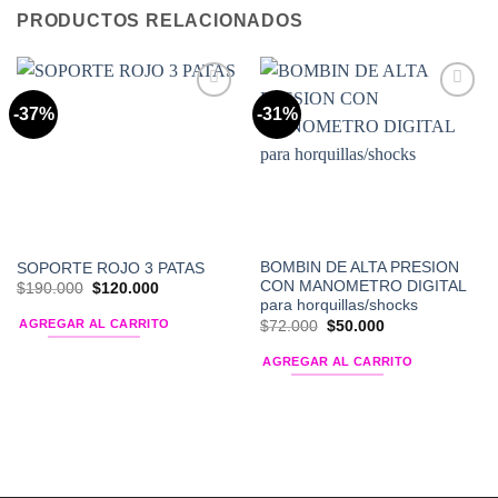
PRODUCTOS RELACIONADOS
-37%
-31%
Add to
Add to
Wishlist
Wishlist
BOMBIN DE ALTA PRESION
SOPORTE ROJO 3 PATAS
CON MANOMETRO DIGITAL
El
El
$
190.000
$
120.000
precio
precio
para horquillas/shocks
original
actual
El
El
AGREGAR AL CARRITO
$
72.000
$
50.000
era:
es:
precio
precio
$190.000.
$120.000.
original
actual
AGREGAR AL CARRITO
era:
es:
$72.000.
$50.000.