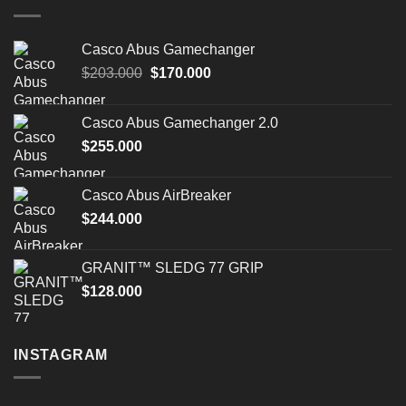
Casco Abus Gamechanger
El
El
$
203.000
$
170.000
precio
precio
original
actual
Casco Abus Gamechanger 2.0
era:
es:
$
255.000
$203.000.
$170.000.
Casco Abus AirBreaker
$
244.000
GRANIT™ SLEDG 77 GRIP
$
128.000
INSTAGRAM