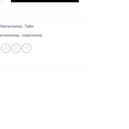
era:
es:
$120.000.
$80.000.
:
Herramientas
,
Taller
erramientas
,
rodamientos
)