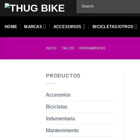
Skip
to
content
HOME
MARCAS
ACCESORIOS
BICICLETAS/OTROS
INICIO
/
TALLER
/
HERRAMIENTAS
PRODUCTOS
Accesorios
Bicicletas
Indumentaria
Mantenimiento