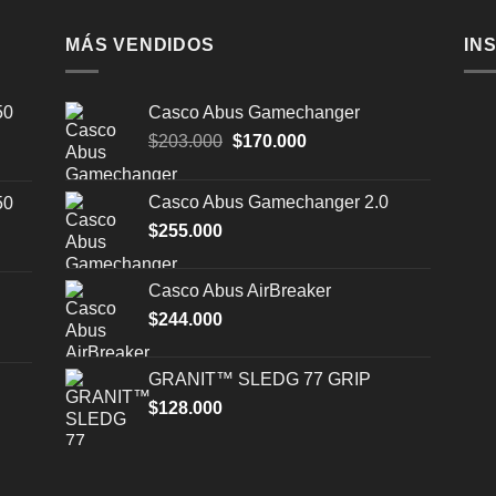
MÁS VENDIDOS
IN
50
Casco Abus Gamechanger
El
El
$
203.000
$
170.000
precio
precio
original
actual
Casco Abus Gamechanger 2.0
50
era:
es:
$
255.000
$203.000.
$170.000.
Casco Abus AirBreaker
$
244.000
GRANIT™ SLEDG 77 GRIP
$
128.000