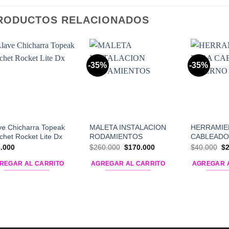
RODUCTOS RELACIONADOS
-35%
-35%
Add to
Add to
Wishlist
Wishlist
ve Chicharra Topeak
MALETA INSTALACION
HERRAMIE
chet Rocket Lite Dx
RODAMIENTOS
CABLEADO
El
El
El
.000
$
260.000
$
170.000
$
40.000
$
precio
precio
pr
original
actual
or
REGAR AL CARRITO
AGREGAR AL CARRITO
AGREGAR 
era:
es:
er
$260.000.
$170.000.
$4