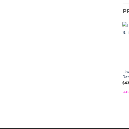
P
Lla
Rat
$
43
AG