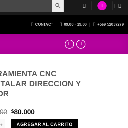
CONTACT
09:00 - 19:00
+569 52037279
RAMIENTA CNC
STALAR DIRECCION Y
OR
El
El
000
80.000
$
precio
precio
NTA CNC P/INSTALAR DIRECCION Y MOTOR cantidad
original
actual
AGREGAR AL CARRITO