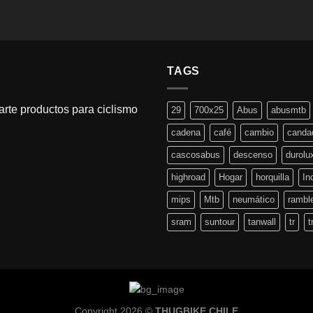
TAGS
rte productos para ciclismo
29
700x25
Abus
abusmtb
cadena
café
cambio
canda
cascosabus
descenso
durolu
highroad
Hogar
horquilla
In
mips
Mtb
neumático
rambl
sram
suntour
tanwall
tr
t
Copyright 2026 ©
THUGBIKE CHILE