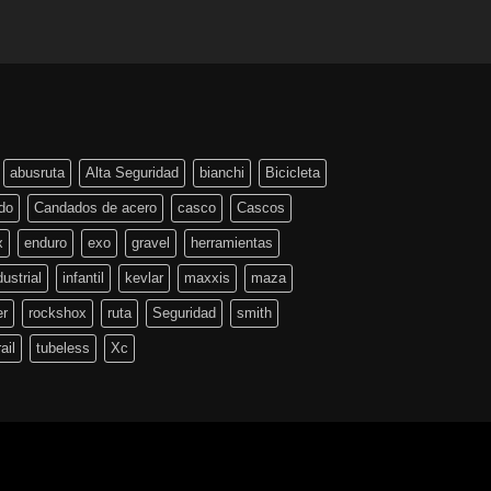
abusruta
Alta Seguridad
bianchi
Bicicleta
do
Candados de acero
casco
Cascos
x
enduro
exo
gravel
herramientas
dustrial
infantil
kevlar
maxxis
maza
er
rockshox
ruta
Seguridad
smith
rail
tubeless
Xc