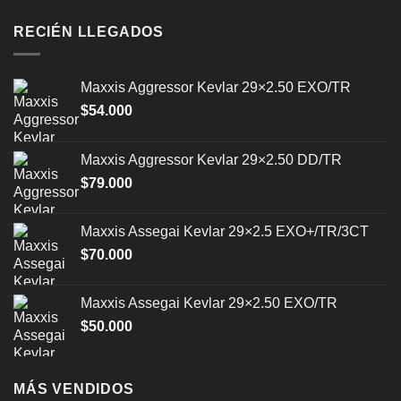
opciones
opciones
se
se
RECIÉN LLEGADOS
pueden
pueden
elegir
elegir
en
en
Maxxis Aggressor Kevlar 29×2.50 EXO/TR
la
la
$
54.000
página
página
de
de
producto
producto
Maxxis Aggressor Kevlar 29×2.50 DD/TR
$
79.000
Maxxis Assegai Kevlar 29×2.5 EXO+/TR/3CT
$
70.000
Maxxis Assegai Kevlar 29×2.50 EXO/TR
$
50.000
MÁS VENDIDOS