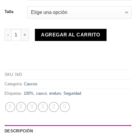
$349.000.
$242.000.
Talla
Casco AIRCRAFT COMPOSITE Silo cantidad
AGREGAR AL CARRITO
SKU:
N/D
Categoría:
Cascos
Etiquetas:
100%
,
casco
,
enduro
,
Seguridad
DESCRIPCIÓN