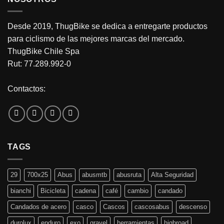
Desde 2019, ThugBike se dedica a entregarte productos
para ciclismo de las mejores marcas del mercado.
ThugBike Chile Spa
Rut: 77.289.992-0
Contactos:
TAGS
29
700x25
Abus
abusmtb
abusruta
Alta Seguridad
bianchi
Bicicleta
cadena
café
cambio
candado
Candados de acero
casco
Cascos
cascosabus
descenso
durolux
enduro
exo
gravel
herramientas
highroad