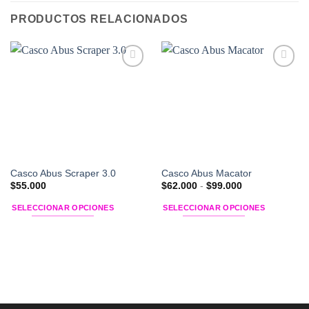
PRODUCTOS RELACIONADOS
Add to
Add to
Wishlist
Wishlist
Casco Abus Scraper 3.0
Casco Abus Macator
Rango
$
55.000
$
62.000
-
$
99.000
de
precios:
SELECCIONAR OPCIONES
SELECCIONAR OPCIONES
desde
$62.000
Este
Este
hasta
producto
producto
$99.000
tiene
tiene
múltiples
múltiples
variantes.
variantes.
Las
Las