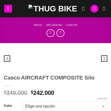
Skip
to
content
INICIO
/
SEGURIDAD
/
CASCOS
Casco AIRCRAFT COMPOSITE Silo
El
El
349.000
242.000
$
$
precio
precio
LIMPIAR
original
actual
Color
era:
es: