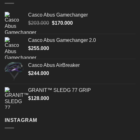
Casco Abus Gamechanger
El
El
$
203.000
$
170.000
precio
precio
original
actual
Casco Abus Gamechanger 2.0
era:
es:
$
255.000
$203.000.
$170.000.
Casco Abus AirBreaker
$
244.000
GRANIT™ SLEDG 77 GRIP
$
128.000
INSTAGRAM