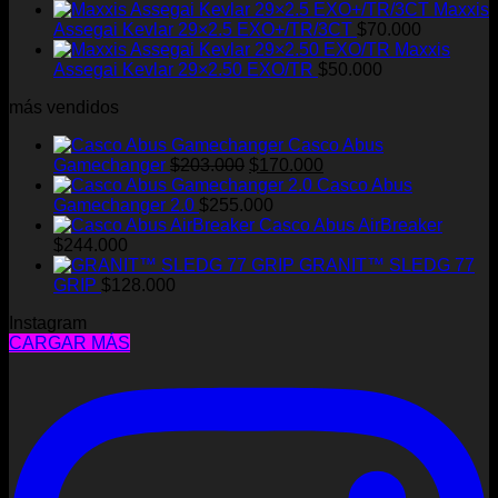
Maxxis
opciones
Assegai Kevlar 29×2.5 EXO+/TR/3CT
$
70.000
se
Maxxis
pueden
Assegai Kevlar 29×2.50 EXO/TR
$
50.000
elegir
en
más vendidos
la
página
Casco Abus
de
El
El
Gamechanger
$
203.000
$
170.000
producto
precio
precio
Casco Abus
original
actual
Gamechanger 2.0
$
255.000
era:
es:
Casco Abus AirBreaker
$203.000.
$170.000.
$
244.000
GRANIT™ SLEDG 77
GRIP
$
128.000
Instagram
CARGAR MÁS