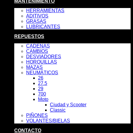
MANTENIMIENTO
HERRAMIENTAS
ADITIVOS
GRASAS
LUBRICANTES
REPUESTOS
CADENAS
CAMBIOS
DESVIADORES
HORQUILLAS
MAZAS
NEUMÁTICOS
26
27.5
29
700
Moto
Ciudad y Scooter
Classic
PIÑONES
VOLANTES/BIELAS
CONTACTO