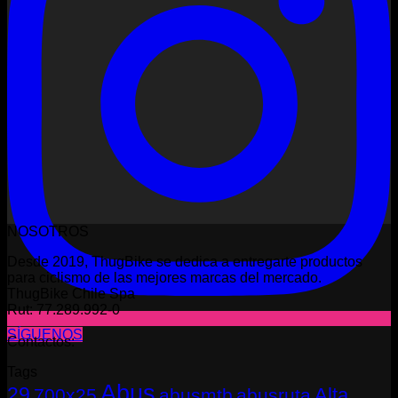
NOSOTROS
Desde 2019, ThugBike se dedica a entregarte productos
para ciclismo de las mejores marcas del mercado.
ThugBike Chile Spa
Rut: 77.289.992-0
SÍGUENOS
Contactos:
Tags
Abus
29
Alta
700x25
abusmtb
abusruta