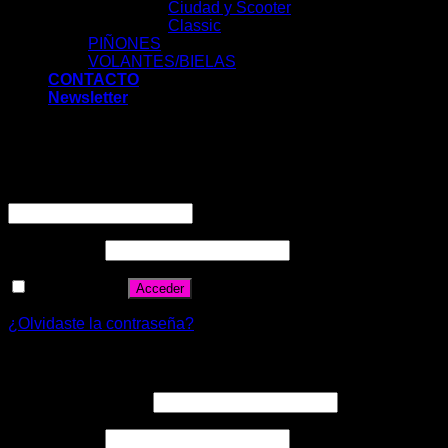
Ciudad y Scooter
Classic
PIÑONES
VOLANTES/BIELAS
CONTACTO
Newsletter
Acceder
Nombre de usuario o correo electrónico
*
Contraseña
*
Recuérdame
Acceder
¿Olvidaste la contraseña?
Registrarse
Correo electrónico
*
Contraseña
*