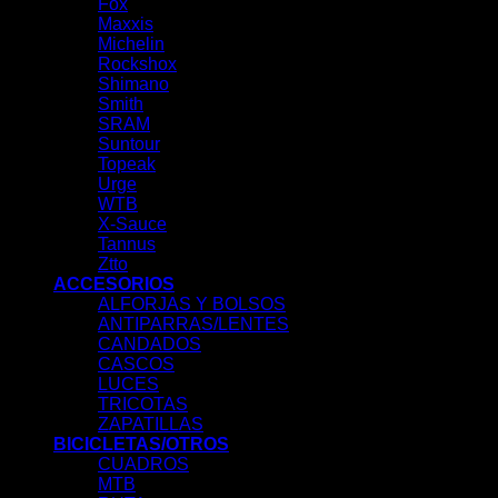
Fox
Maxxis
Michelin
Rockshox
Shimano
Smith
SRAM
Suntour
Topeak
Urge
WTB
X-Sauce
Tannus
Ztto
ACCESORIOS
ALFORJAS Y BOLSOS
ANTIPARRAS/LENTES
CANDADOS
CASCOS
LUCES
TRICOTAS
ZAPATILLAS
BICICLETAS/OTROS
CUADROS
MTB