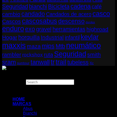
cadena
Seguridad
bianchi
Bicicleta
café
casco
candado
cambio
Candados de acero
cascosabus
descenso
Cascos
durolux
enduro
exo
gravel
herramientas
highroad
kevlar
horquilla
Hogar
Industrial
infantil
neumático
maxxis
mips
Mtb
maza
Seguridad
rambler
smith
ruta
rockshox
tr
sram
tanwall
trail
tubeless
suntour
Xc
Copyright 2026 ©
THUGBIKE CHILE
Search
×
HOME
MARCAS
Abus
Bianchi