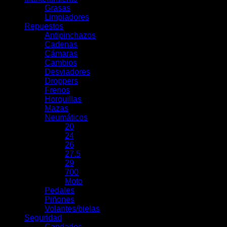
Grasas
Limpiadores
Repuestos
Antipinchazos
Cadenas
Cámaras
Cambios
Desviadores
Droppers
Frenos
Horquillas
Mazas
Neumáticos
20
24
26
27.5
29
700
Moto
Pedales
Piñones
Volantes/bielas
Seguridad
Candados