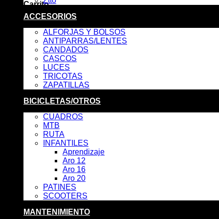
Ztto
Carrito
ACCESORIOS
No hay productos en el carrito.
ALFORJAS Y BOLSOS
ANTIPARRAS/LENTES
CANDADOS
CASCOS
LUCES
TRICOTAS
ZAPATILLAS
BICICLETAS/OTROS
CUADROS
MTB
RUTA
INFANTILES
Aprendizaje
Aro 12
Aro 16
Aro 20
PATINES
SCOOTERS
MANTENIMIENTO