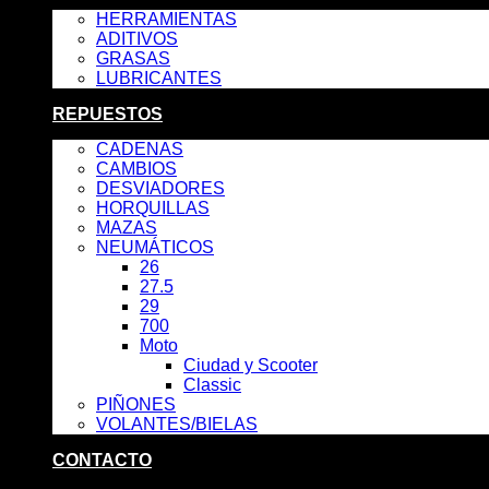
HERRAMIENTAS
ADITIVOS
GRASAS
LUBRICANTES
REPUESTOS
CADENAS
CAMBIOS
DESVIADORES
HORQUILLAS
MAZAS
NEUMÁTICOS
26
27.5
29
700
Moto
Ciudad y Scooter
Classic
PIÑONES
VOLANTES/BIELAS
CONTACTO