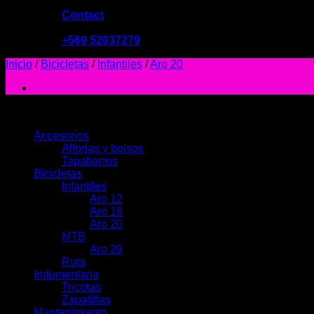
Contact
09:00 - 19:00
+569 52037279
Inicio
/
Bicicletas
/
Infantiles
/
Aro 20
PRODUCTOS
Accesorios
Alforjas y bolsos
Tapabarros
Bicicletas
Infantiles
Aro 12
Aro 16
Aro 20
MTB
Aro 29
Ruta
Indumentaria
Tricotas
Zapatillas
Mantenimiento