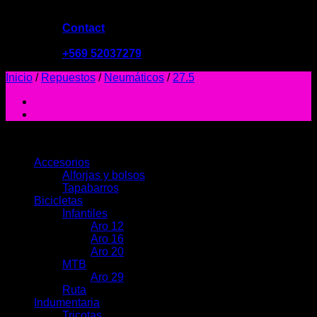
Contact
09:00 - 19:00
+569 52037279
Inicio
/
Repuestos
/
Neumáticos
/
27.5
PRODUCTOS
Accesorios
Alforjas y bolsos
Tapabarros
Bicicletas
Infantiles
Aro 12
Aro 16
Aro 20
MTB
Aro 29
Ruta
Indumentaria
Tricotas