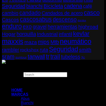
cadena
Seguridad
bianchi
Bicicleta
café
casco
candado
cambio
Candados de acero
cascosabus
descenso
Cascos
durolux
enduro
exo
gravel
herramientas
highroad
kevlar
horquilla
Hogar
Industrial
infantil
neumático
maxxis
mips
Mtb
maza
Seguridad
rambler
smith
ruta
rockshox
tr
sram
tanwall
trail
tubeless
suntour
Xc
Copyright 2026 ©
THUGBIKE CHILE
Search
×
HOME
MARCAS
Abus
Bianchi