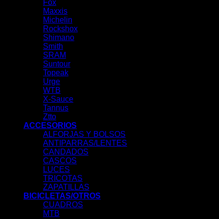
Fox
Maxxis
Michelin
Rockshox
Shimano
Smith
SRAM
Suntour
Topeak
Urge
WTB
X-Sauce
Tannus
Ztto
ACCESORIOS
ALFORJAS Y BOLSOS
ANTIPARRAS/LENTES
CANDADOS
CASCOS
LUCES
TRICOTAS
ZAPATILLAS
BICICLETAS/OTROS
CUADROS
MTB