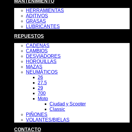
MANTENIMIENTO
HERRAMIENTAS
ADITIVOS
GRASAS
LUBRICANTES
REPUESTOS
CADENAS
CAMBIOS
DESVIADORES
HORQUILLAS
MAZAS
NEUMÁTICOS
26
27.5
29
700
Moto
Ciudad y Scooter
Classic
PIÑONES
VOLANTES/BIELAS
CONTACTO