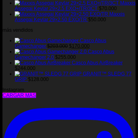
Maxxis
Assegai Kevlar 29×2.5 EXO+/TR/3CT
$
70.000
Maxxis
Assegai Kevlar 29×2.50 EXO/TR
$
50.000
más vendidos
Casco Abus
El
El
Gamechanger
$
203.000
$
170.000
precio
precio
Casco Abus
original
actual
Gamechanger 2.0
$
255.000
era:
es:
Casco Abus AirBreaker
$203.000.
$170.000.
$
244.000
GRANIT™ SLEDG 77
GRIP
$
128.000
Instagram
CARGAR MÁS