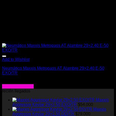
Add to Wishlist
Neumático Maxxis Metropass AT Alambre 29×2.40 E-50
EXO/TR
$
33.990
Agregar al carrito
recién llegados
Maxxis
Aggressor Kevlar 29×2.50 EXO/TR
$
54.000
Maxxis
Aggressor Kevlar 29×2.50 DD/TR
$
79.000