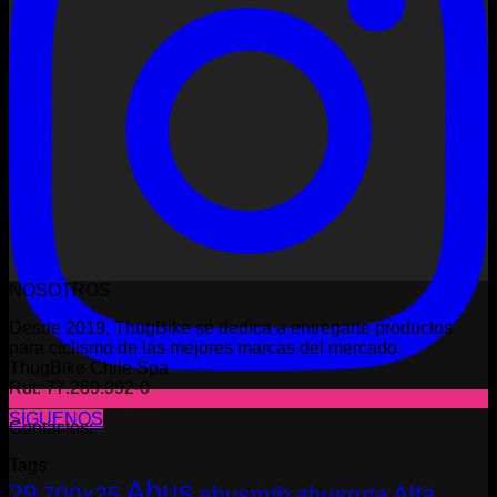
NOSOTROS
Desde 2019, ThugBike se dedica a entregarte productos
para ciclismo de las mejores marcas del mercado.
ThugBike Chile Spa
Rut: 77.289.992-0
SÍGUENOS
Contactos:
Tags
Abus
29
Alta
700x25
abusmtb
abusruta