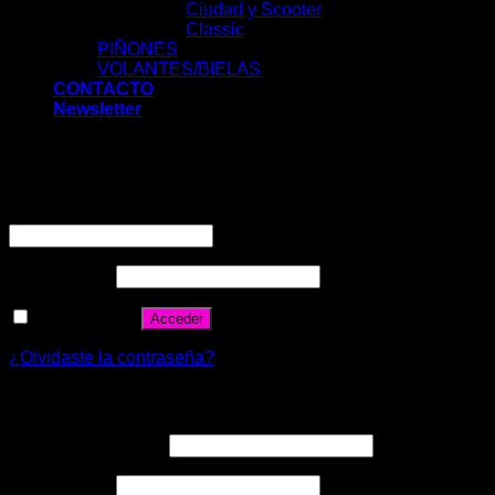
Ciudad y Scooter
Classic
PIÑONES
VOLANTES/BIELAS
CONTACTO
Newsletter
Acceder
Nombre de usuario o correo electrónico
*
Contraseña
*
Recuérdame
Acceder
¿Olvidaste la contraseña?
Registrarse
Correo electrónico
*
Contraseña
*