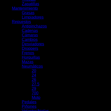
Zapatillas
Mantenimiento
Grasas
Limpiadores
Repuestos
Antipinchazos
Cadenas
Cámaras
Cambios
Desviadores
Droppers
Frenos
Horquillas
Mazas
Neumáticos
20
24
26
27.5
29
700
Moto
Pedales
Piñones
Volantes/bielas