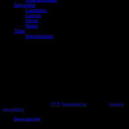
Seguridad
Candados
Cascos
Hogar
Motos
Taller
Herramientas
Maxxis Rekon Alambre
27.5×2.25
$
22.990
Agotado
SKU:
7292
Categorías:
27.5
,
Neumáticos
Etiquetas:
maxxis
,
neumático
Descripción