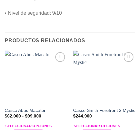
• Nivel de seguridad: 9/10
PRODUCTOS RELACIONADOS
Add to
Add to
Wishlist
Wishlist
Casco Abus Macator
Casco Smith Forefront 2 Mystic
Rango
$
62.000
-
$
99.000
$
244.900
de
precios:
SELECCIONAR OPCIONES
SELECCIONAR OPCIONES
desde
$62.000
Este
Este
hasta
producto
producto