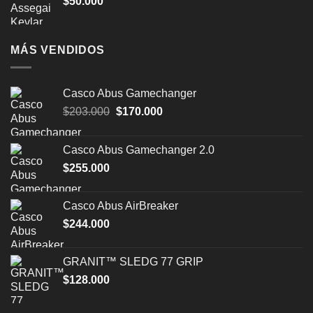
$
50.000
MÁS VENDIDOS
Casco Abus Gamechanger
El
El
$
203.000
$
170.000
precio
precio
original
actual
Casco Abus Gamechanger 2.0
era:
es:
$
255.000
$203.000.
$170.000.
Casco Abus AirBreaker
$
244.000
GRANIT™ SLEDG 77 GRIP
$
128.000