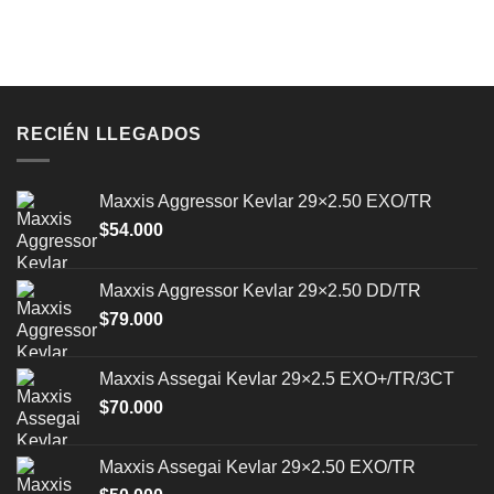
$99.000
tiene
tiene
múltiples
múltiples
variantes.
variantes.
Las
Las
opciones
opciones
RECIÉN LLEGADOS
se
se
pueden
pueden
elegir
elegir
Maxxis Aggressor Kevlar 29×2.50 EXO/TR
en
en
$
54.000
la
la
página
página
de
de
Maxxis Aggressor Kevlar 29×2.50 DD/TR
producto
producto
$
79.000
Maxxis Assegai Kevlar 29×2.5 EXO+/TR/3CT
$
70.000
Maxxis Assegai Kevlar 29×2.50 EXO/TR