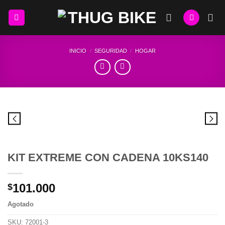
Skip
to
content
INICIO
/
SEGURIDAD
/
HOGAR
KIT EXTREME CON CADENA 10KS140
101.000
$
Agotado
SKU:
72001-3