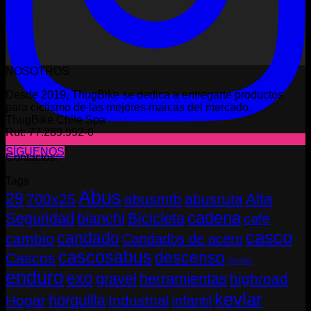
NOSOTROS
Desde 2019, ThugBike se dedica a entregarte productos
para ciclismo de las mejores marcas del mercado.
ThugBike Chile Spa
Rut: 77.289.992-0
SÍGUENOS
Contactos:
Tags
Abus
29
Alta
700x25
abusmtb
abusruta
cadena
Seguridad
bianchi
Bicicleta
café
casco
candado
cambio
Candados de acero
cascosabus
descenso
Cascos
durolux
enduro
exo
gravel
herramientas
highroad
kevlar
horquilla
Hogar
Industrial
infantil