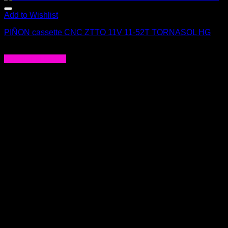
Add to Wishlist
PIÑON cassette CNC ZTTO 11V 11-52T TORNASOL HG
$
214.000
Agregar al carrito