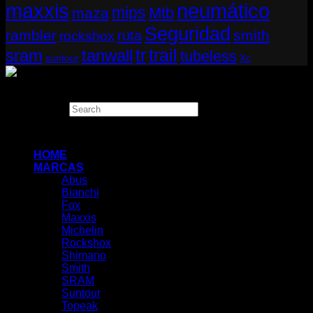
neumático
maxxis
mips
Mtb
maza
Seguridad
rambler
smith
ruta
rockshox
tr
sram
tanwall
trail
tubeless
suntour
Xc
Copyright 2026 ©
THUGBIKE CHILE
Search
×
HOME
MARCAS
Abus
Bianchi
Fox
Maxxis
Michelin
Rockshox
Shimano
Smith
SRAM
Suntour
Topeak