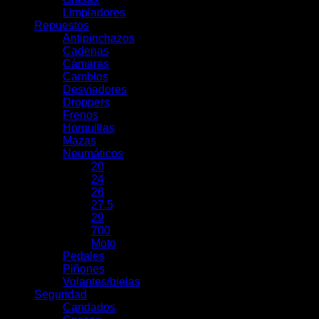
Limpiadores
Repuestos
Antipinchazos
Cadenas
Cámaras
Cambios
Desviadores
Droppers
Frenos
Horquillas
Mazas
Neumáticos
20
24
26
27.5
29
700
Moto
Pedales
Piñones
Volantes/bielas
Seguridad
Candados