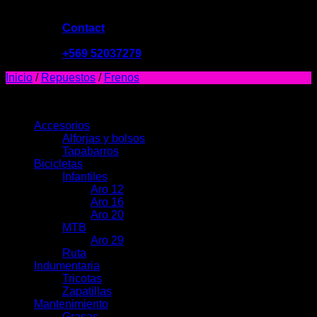
Contact
09:00 - 19:00
+569 52037279
Inicio
/
Repuestos
/
Frenos
PRODUCTOS
Accesorios
Alforjas y bolsos
Tapabarros
Bicicletas
Infantiles
Aro 12
Aro 16
Aro 20
MTB
Aro 29
Ruta
Indumentaria
Tricotas
Zapatillas
Mantenimiento
Grasas