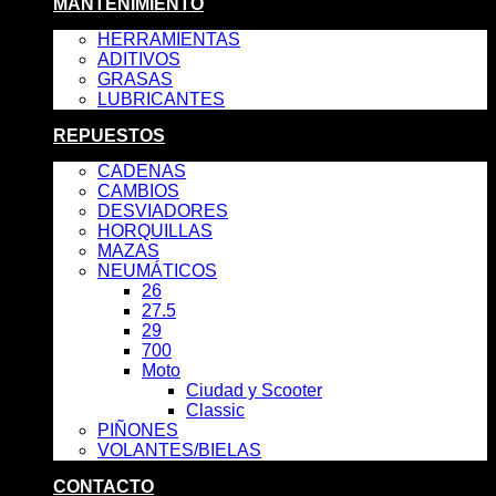
MANTENIMIENTO
HERRAMIENTAS
ADITIVOS
GRASAS
LUBRICANTES
REPUESTOS
CADENAS
CAMBIOS
DESVIADORES
HORQUILLAS
MAZAS
NEUMÁTICOS
26
27.5
29
700
Moto
Ciudad y Scooter
Classic
PIÑONES
VOLANTES/BIELAS
CONTACTO