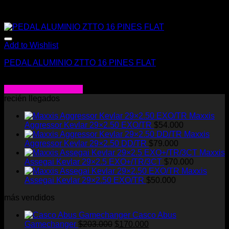
Add to Wishlist
PEDAL ALUMINIO ZTTO 16 PINES FLAT
$
20.000
Seleccionar opciones
Este
recién llegados
producto
Maxxis
tiene
Aggressor Kevlar 29×2.50 EXO/TR
$
54.000
múltiples
Maxxis
variantes.
Aggressor Kevlar 29×2.50 DD/TR
$
79.000
Las
Maxxis
opciones
Assegai Kevlar 29×2.5 EXO+/TR/3CT
$
70.000
se
Maxxis
pueden
Assegai Kevlar 29×2.50 EXO/TR
$
50.000
elegir
en
más vendidos
la
página
Casco Abus
de
El
El
Gamechanger
$
203.000
$
170.000
producto