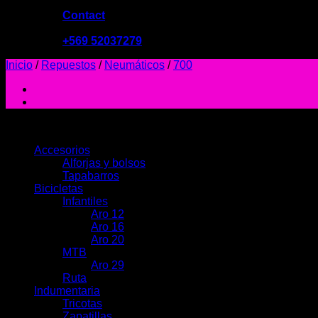
Contact
09:00 - 19:00
+569 52037279
Inicio
/
Repuestos
/
Neumáticos
/
700
PRODUCTOS
Accesorios
Alforjas y bolsos
Tapabarros
Bicicletas
Infantiles
Aro 12
Aro 16
Aro 20
MTB
Aro 29
Ruta
Indumentaria
Tricotas
Zapatillas