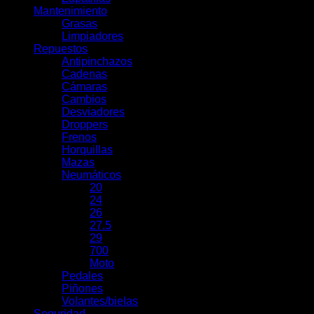
Mantenimiento
Grasas
Limpiadores
Repuestos
Antipinchazos
Cadenas
Cámaras
Cambios
Desviadores
Droppers
Frenos
Horquillas
Mazas
Neumáticos
20
24
26
27.5
29
700
Moto
Pedales
Piñones
Volantes/bielas
Seguridad