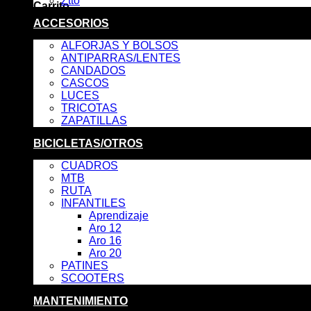
Ztto
Carrito
ACCESORIOS
No hay productos en el carrito.
ALFORJAS Y BOLSOS
ANTIPARRAS/LENTES
CANDADOS
CASCOS
LUCES
TRICOTAS
ZAPATILLAS
BICICLETAS/OTROS
CUADROS
MTB
RUTA
INFANTILES
Aprendizaje
Aro 12
Aro 16
Aro 20
PATINES
SCOOTERS
MANTENIMIENTO