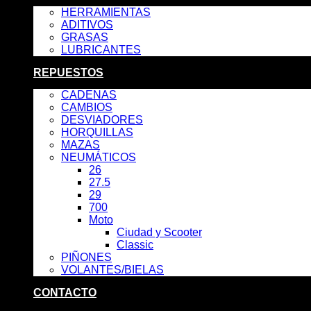
HERRAMIENTAS
ADITIVOS
GRASAS
LUBRICANTES
REPUESTOS
CADENAS
CAMBIOS
DESVIADORES
HORQUILLAS
MAZAS
NEUMÁTICOS
26
27.5
29
700
Moto
Ciudad y Scooter
Classic
PIÑONES
VOLANTES/BIELAS
CONTACTO