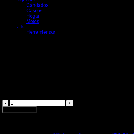
Candados
Cascos
Hogar
Motos
Taller
Herramientas
Maxxis All Terrane Kevlar 
$
57.000
Maxxis
All
Agregar al carrito
Terrane
Kevlar
700x33C
EXO/TR