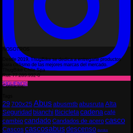
NOSOTROS
Desde 2019, ThugBike se dedica a entregarte productos
para ciclismo de las mejores marcas del mercado.
ThugBike Chile Spa
Rut: 77.289.992-0
SÍGUENOS
Contactos:
Tags
Abus
29
Alta
700x25
abusmtb
abusruta
cadena
Seguridad
bianchi
Bicicleta
café
casco
candado
cambio
Candados de acero
cascosabus
descenso
Cascos
durolux