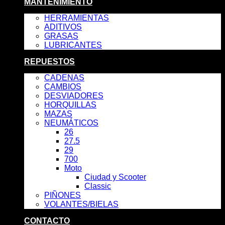
MANTENIMIENTO
HERRAMIENTAS
ADITIVOS
GRASAS
LUBRICANTES
REPUESTOS
CADENAS
CAMBIOS
DESVIADORES
HORQUILLAS
MAZAS
NEUMÁTICOS
26
27.5
29
700
Moto
Ciudad y Scooter
Classic
PIÑONES
VOLANTES/BIELAS
CONTACTO