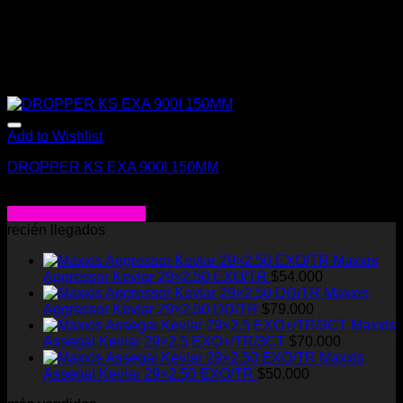
Add to Wishlist
DROPPER KS EXA 900I 150MM
$
140.000
Seleccionar opciones
Este
recién llegados
producto
Maxxis
tiene
Aggressor Kevlar 29×2.50 EXO/TR
$
54.000
múltiples
Maxxis
variantes.
Aggressor Kevlar 29×2.50 DD/TR
$
79.000
Las
Maxxis
opciones
Assegai Kevlar 29×2.5 EXO+/TR/3CT
$
70.000
se
Maxxis
pueden
Assegai Kevlar 29×2.50 EXO/TR
$
50.000
elegir
en