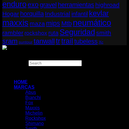
enduro
exo
gravel
herramientas
highroad
kevlar
horquilla
Hogar
Industrial
infantil
neumático
maxxis
mips
Mtb
maza
Seguridad
rambler
smith
ruta
rockshox
tr
sram
tanwall
trail
tubeless
suntour
Xc
Copyright 2026 ©
THUGBIKE CHILE
Search
×
HOME
MARCAS
Abus
Bianchi
Fox
Maxxis
Michelin
Rockshox
Shimano
Smith