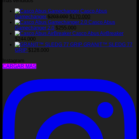
más vendidos
la
página
Casco Abus
de
El
El
Gamechanger
$
203.000
$
170.000
producto
precio
precio
Casco Abus
original
actual
Gamechanger 2.0
$
255.000
era:
es:
Casco Abus AirBreaker
$203.000.
$170.000.
$
244.000
GRANIT™ SLEDG 77
GRIP
$
128.000
Instagram
CARGAR MÁS