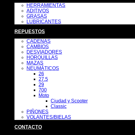
HERRAMIENTAS
ADITIVOS
GRASAS
LUBRICANTES
REPUESTOS
CADENAS
CAMBIOS
DESVIADORES
HORQUILLAS
MAZAS
NEUMÁTICOS
26
27.5
29
700
Moto
Ciudad y Scooter
Classic
PIÑONES
VOLANTES/BIELAS
CONTACTO