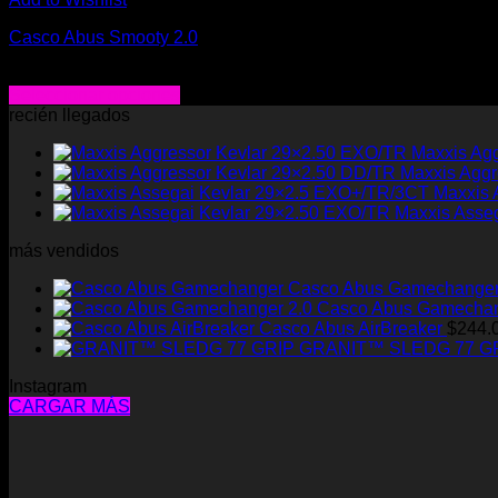
Casco Abus Smooty 2.0
$
28.000
Seleccionar opciones
Este
recién llegados
producto
Maxxis Ag
tiene
Maxxis Aggr
múltiples
Maxxis 
variantes.
Maxxis Asse
Las
opciones
más vendidos
se
pueden
Casco Abus Gamechange
elegir
Casco Abus Gamechan
en
Casco Abus AirBreaker
$
244.
la
GRANIT™ SLEDG 77 G
página
de
Instagram
producto
CARGAR MÁS