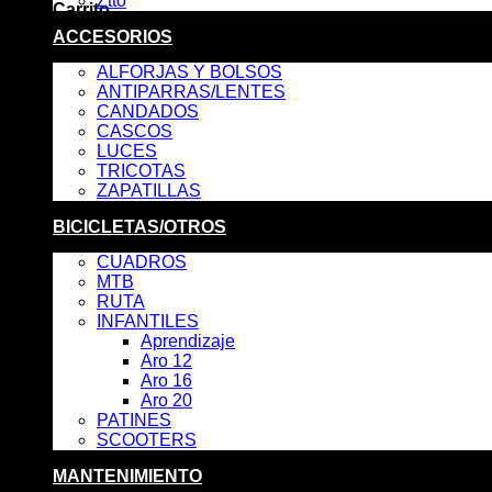
Ztto
Carrito
ACCESORIOS
No hay productos en el carrito.
ALFORJAS Y BOLSOS
ANTIPARRAS/LENTES
CANDADOS
CASCOS
LUCES
TRICOTAS
ZAPATILLAS
BICICLETAS/OTROS
CUADROS
MTB
RUTA
INFANTILES
Aprendizaje
Aro 12
Aro 16
Aro 20
PATINES
SCOOTERS
MANTENIMIENTO