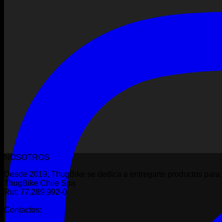
NOSOTROS
Desde 2019, ThugBike se dedica a entregarte productos para 
ThugBike Chile Spa
Rut: 77.289.992-0
Contactos: