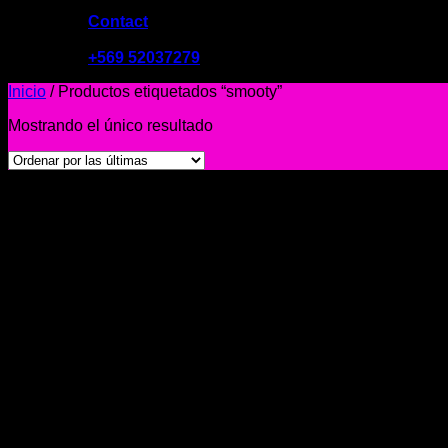
Contact
09:00 - 19:00
+569 52037279
Inicio
/
Productos etiquetados “smooty”
Mostrando el único resultado