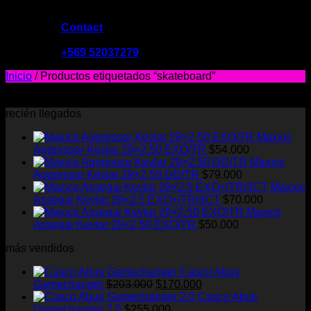
Contact
09:00 - 19:00
+569 52037279
Inicio
/
Productos etiquetados “skateboard”
No se encontraron productos que concuerden con la
selección.
recién llegados
Maxxis
Aggressor Kevlar 29×2.50 EXO/TR
$
54.000
Maxxis
Aggressor Kevlar 29×2.50 DD/TR
$
79.000
Maxxis
Assegai Kevlar 29×2.5 EXO+/TR/3CT
$
70.000
Maxxis
Assegai Kevlar 29×2.50 EXO/TR
$
50.000
más vendidos
Casco Abus
El
El
Gamechanger
$
203.000
$
170.000
precio
precio
Casco Abus
original
actual
Gamechanger 2.0
$
255.000