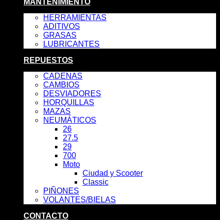
MANTENIMIENTO
HERRAMIENTAS
ADITIVOS
GRASAS
LUBRICANTES
REPUESTOS
CADENAS
CAMBIOS
DESVIADORES
HORQUILLAS
MAZAS
NEUMÁTICOS
26
27.5
29
700
Moto
Ciudad y Scooter
Classic
PIÑONES
VOLANTES/BIELAS
CONTACTO