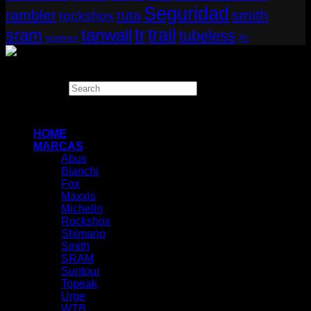
Seguridad
rambler
smith
ruta
rockshox
tr
sram
tanwall
trail
tubeless
suntour
Xc
Copyright 2026 ©
THUGBIKE CHILE
Search
×
HOME
MARCAS
Abus
Bianchi
Fox
Maxxis
Michelin
Rockshox
Shimano
Smith
SRAM
Suntour
Topeak
Urge
WTB