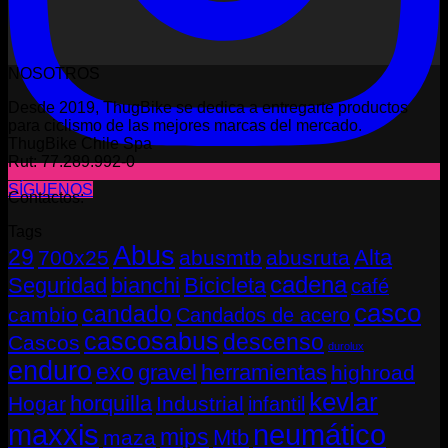
NOSOTROS
Desde 2019, ThugBike se dedica a entregarte productos
para ciclismo de las mejores marcas del mercado.
ThugBike Chile Spa
Rut: 77.289.992-0
SÍGUENOS
Contactos:
Tags
Abus
29
Alta
700x25
abusmtb
abusruta
cadena
Seguridad
bianchi
Bicicleta
café
casco
candado
cambio
Candados de acero
cascosabus
descenso
Cascos
durolux
enduro
exo
gravel
herramientas
highroad
kevlar
horquilla
Hogar
Industrial
infantil
neumático
maxxis
mips
Mtb
maza