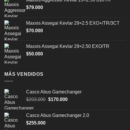
$
79.000
Maxxis Assegai Kevlar 29×2.5 EXO+/TR/3CT
$
70.000
Maxxis Assegai Kevlar 29×2.50 EXO/TR
$
50.000
MÁS VENDIDOS
Casco Abus Gamechanger
El
El
$
203.000
$
170.000
precio
precio
original
actual
Casco Abus Gamechanger 2.0
era:
es:
$
255.000
$203.000.
$170.000.