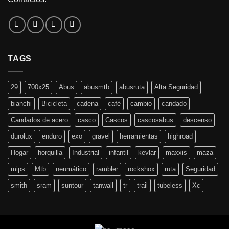
TAGS
29
700x25
Abus
abusmtb
abusruta
Alta Seguridad
bianchi
Bicicleta
cadena
café
cambio
candado
Candados de acero
casco
Cascos
cascosabus
descenso
durolux
enduro
exo
gravel
herramientas
highroad
Hogar
horquilla
Industrial
infantil
kevlar
maxxis
maza
mips
Mtb
neumático
rambler
rockshox
ruta
Seguridad
smith
sram
suntour
tanwall
tr
trail
tubeless
Xc