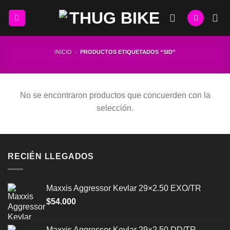
Skip
to
content
INICIO
/
PRODUCTOS ETIQUETADOS “SID”
No se encontraron productos que concuerden con la
selección.
RECIÉN LLEGADOS
Maxxis Aggressor Kevlar 29×2.50 EXO/TR
$
54.000
Maxxis Aggressor Kevlar 29×2.50 DD/TR