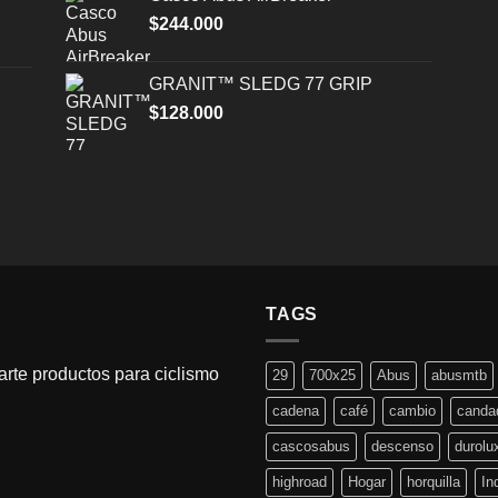
$
244.000
GRANIT™ SLEDG 77 GRIP
$
128.000
TAGS
rte productos para ciclismo
29
700x25
Abus
abusmtb
cadena
café
cambio
canda
cascosabus
descenso
durolu
highroad
Hogar
horquilla
In