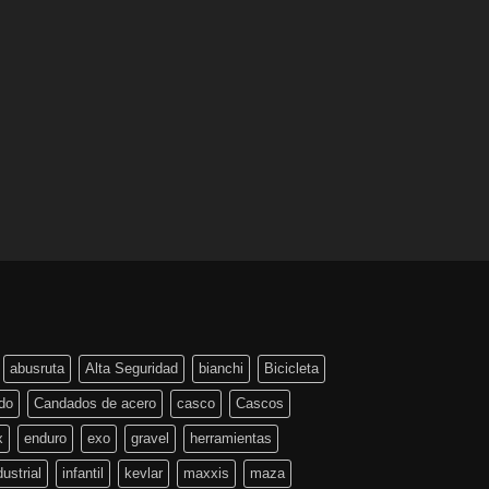
abusruta
Alta Seguridad
bianchi
Bicicleta
do
Candados de acero
casco
Cascos
x
enduro
exo
gravel
herramientas
dustrial
infantil
kevlar
maxxis
maza