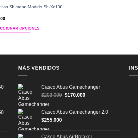
tillas Shimano Modelo Sh-Xc100
900
CCIONAR OPCIONES
cto
ples
ntes.
MÁS VENDIDOS
IN
nes
50
Casco Abus Gamechanger
en
El
El
$
203.000
$
170.000
precio
precio
original
actual
Casco Abus Gamechanger 2.0
50
era:
es:
$
255.000
$203.000.
$170.000.
a
cto
Casco Abus AirBreaker