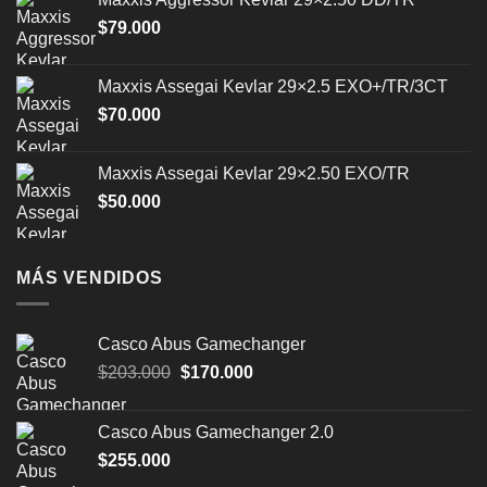
$
79.000
Maxxis Assegai Kevlar 29×2.5 EXO+/TR/3CT
$
70.000
Maxxis Assegai Kevlar 29×2.50 EXO/TR
$
50.000
MÁS VENDIDOS
Casco Abus Gamechanger
El
El
$
203.000
$
170.000
precio
precio
original
actual
Casco Abus Gamechanger 2.0
era:
es:
$
255.000
$203.000.
$170.000.