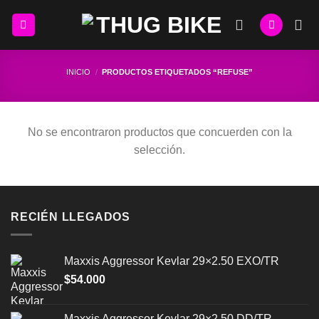
Skip
to
content
INICIO
/
PRODUCTOS ETIQUETADOS “REFUSE”
No se encontraron productos que concuerden con la
selección.
RECIÉN LLEGADOS
Maxxis Aggressor Kevlar 29×2.50 EXO/TR
$
54.000
Maxxis Aggressor Kevlar 29×2.50 DD/TR