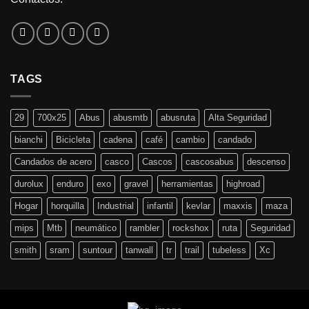
TAGS
29
700x25
Abus
abusmtb
abusruta
Alta Seguridad
bianchi
Bicicleta
cadena
café
cambio
candado
Candados de acero
casco
Cascos
cascosabus
descenso
durolux
enduro
exo
gravel
herramientas
highroad
Hogar
horquilla
Industrial
infantil
kevlar
maxxis
maza
mips
Mtb
neumático
rambler
rockshox
ruta
Seguridad
smith
sram
suntour
tanwall
tr
trail
tubeless
Xc