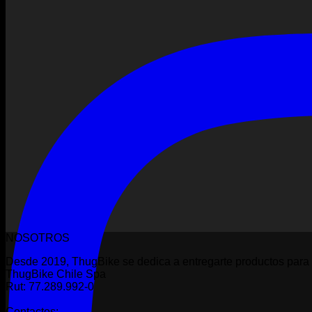
NOSOTROS
Desde 2019, ThugBike se dedica a entregarte productos para 
ThugBike Chile Spa
Rut: 77.289.992-0
Contactos: