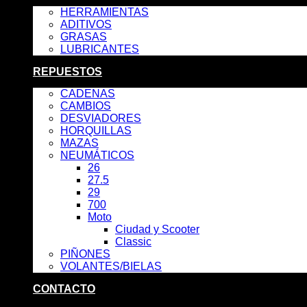
HERRAMIENTAS
ADITIVOS
GRASAS
LUBRICANTES
REPUESTOS
CADENAS
CAMBIOS
DESVIADORES
HORQUILLAS
MAZAS
NEUMÁTICOS
26
27.5
29
700
Moto
Ciudad y Scooter
Classic
PIÑONES
VOLANTES/BIELAS
CONTACTO