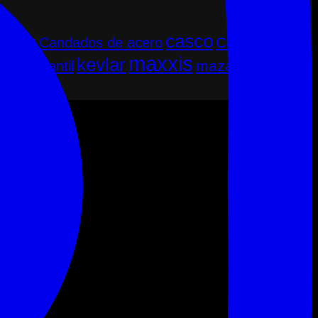
casco
dado
Cascos
Candados de acero
maxxis
kevlar
mips
Mtb
trial
maza
infantil