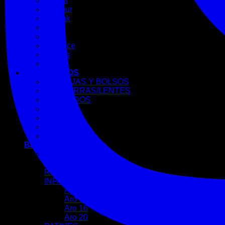
SRAM
Suntour
Topeak
Urge
WTB
X-Sauce
Tannus
Ztto
ACCESORIOS
ALFORJAS Y BOLSOS
ANTIPARRAS/LENTES
CANDADOS
CASCOS
LUCES
TRICOTAS
ZAPATILLAS
BICICLETAS/OTROS
CUADROS
MTB
RUTA
INFANTILES
Aprendizaje
Aro 12
Aro 16
Aro 20