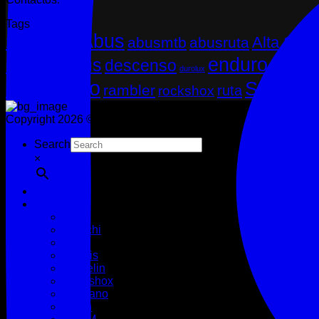
Tags
Abus
29
Alta Segu
700x25
abusmtb
abusruta
enduro
cascosabus
descenso
exo
gr
durolux
neumático
Segurid
rambler
ruta
rockshox
Copyright 2026 ©
THUGBIKE CHILE
Search
×
HOME
MARCAS
Abus
Bianchi
Fox
Maxxis
Michelin
Rockshox
Shimano
Smith