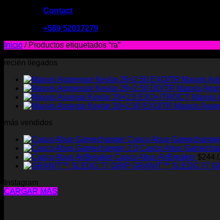
Contact
09:00 - 19:00
+569 52037279
Inicio
/
Productos etiquetados “ra”
No se encontraron productos que concuerden con la selección
recién llegados
Maxxis Ag
Maxxis Aggr
Maxxis 
Maxxis Asse
más vendidos
Casco Abus Gamechange
Casco Abus Gamechan
Casco Abus AirBreaker
$
244.
GRANIT™ SLEDG 77 G
Instagram
CARGAR MÁS