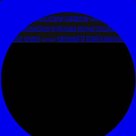
cadena
can
ridad
bianchi
Bicicleta
cambio
café
avel
herramientas
horquilla
highroad
Hogar
Indus
ad
tr
sram
tanwall
trail
tubeless
smith
suntour
Xc