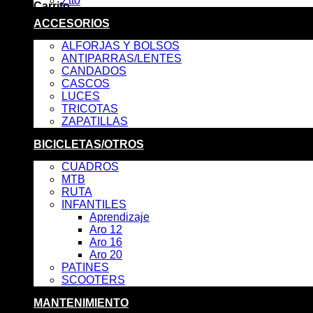
Ztto
Carrito
ACCESORIOS
No hay productos en el carrito.
ALFORJAS Y BOLSOS
ANTIPARRAS/LENTES
CANDADOS
CASCOS
LUCES
TRICOTAS
ZAPATILLAS
BICICLETAS/OTROS
CUADROS
MTB
RUTA
INFANTILES
Aprendizaje
Aro 12
Aro 16
Aro 20
PATINES
SCOOTERS
MANTENIMIENTO