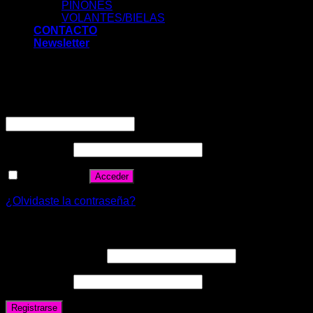
PIÑONES
VOLANTES/BIELAS
CONTACTO
Newsletter
Acceder
Nombre de usuario o correo electrónico
*
Contraseña
*
Recuérdame
Acceder
¿Olvidaste la contraseña?
Registrarse
Correo electrónico
*
Contraseña
*
Registrarse