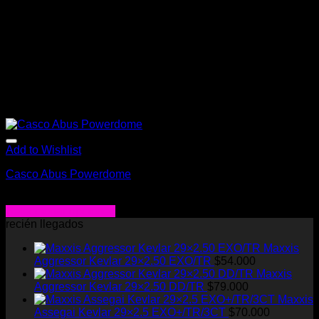
la
página
de
producto
Add to Wishlist
Casco Abus Powerdome
$
128.000
Seleccionar opciones
Este
recién llegados
producto
Maxxis
tiene
Aggressor Kevlar 29×2.50 EXO/TR
$
54.000
múltiples
Maxxis
variantes.
Aggressor Kevlar 29×2.50 DD/TR
$
79.000
Las
Maxxis
opciones
Assegai Kevlar 29×2.5 EXO+/TR/3CT
$
70.000
se