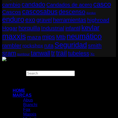
casco
candado
cambio
Candados de acero
cascosabus
descenso
Cascos
durolux
enduro
exo
gravel
herramientas
highroad
kevlar
horquilla
Hogar
Industrial
infantil
neumático
maxxis
mips
Mtb
maza
Seguridad
rambler
smith
ruta
rockshox
tr
sram
tanwall
trail
tubeless
suntour
Xc
Copyright 2026 ©
THUGBIKE CHILE
Search
×
HOME
MARCAS
Abus
Bianchi
Fox
Maxxis