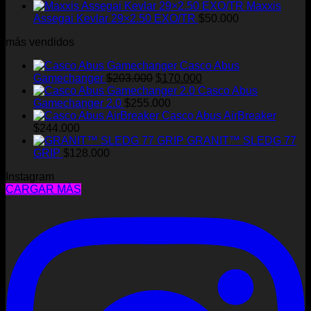
Maxxis
pueden
Assegai Kevlar 29×2.50 EXO/TR
$
50.000
elegir
en
más vendidos
la
página
Casco Abus
de
El
El
Gamechanger
$
203.000
$
170.000
producto
precio
precio
Casco Abus
original
actual
Gamechanger 2.0
$
255.000
era:
es:
Casco Abus AirBreaker
$203.000.
$170.000.
$
244.000
GRANIT™ SLEDG 77
GRIP
$
128.000
Instagram
CARGAR MÁS