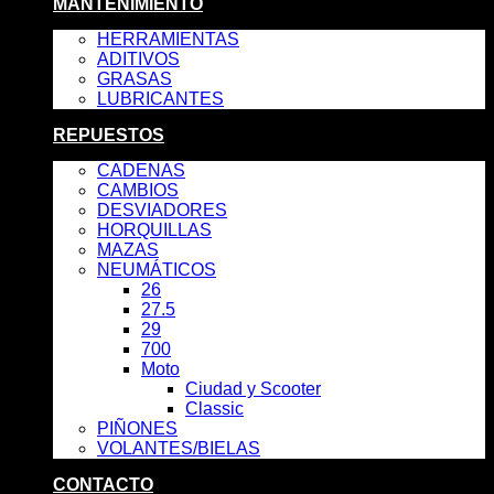
MANTENIMIENTO
HERRAMIENTAS
ADITIVOS
GRASAS
LUBRICANTES
REPUESTOS
CADENAS
CAMBIOS
DESVIADORES
HORQUILLAS
MAZAS
NEUMÁTICOS
26
27.5
29
700
Moto
Ciudad y Scooter
Classic
PIÑONES
VOLANTES/BIELAS
CONTACTO