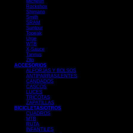
Michelin
Rockshox
Shimano
Smith
SRAM
Suntour
Topeak
Urge
WTB
X-Sauce
Tannus
Ztto
ACCESORIOS
ALFORJAS Y BOLSOS
ANTIPARRAS/LENTES
CANDADOS
CASCOS
LUCES
TRICOTAS
ZAPATILLAS
BICICLETAS/OTROS
CUADROS
MTB
RUTA
INFANTILES