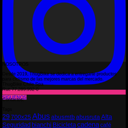
NOSOTROS
Desde 2019, ThugBike se dedica a entregarte productos
para ciclismo de las mejores marcas del mercado.
ThugBike Chile Spa
Rut: 77.289.992-0
SÍGUENOS
Contactos:
Tags
Abus
29
Alta
700x25
abusmtb
abusruta
cadena
Seguridad
bianchi
Bicicleta
café