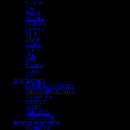
Bianchi
Fox
Maxxis
Michelin
Rockshox
Shimano
Smith
SRAM
Suntour
Topeak
Urge
WTB
X-Sauce
Tannus
Ztto
ACCESORIOS
ALFORJAS Y BOLSOS
ANTIPARRAS/LENTES
CANDADOS
CASCOS
LUCES
TRICOTAS
ZAPATILLAS
BICICLETAS/OTROS
CUADROS