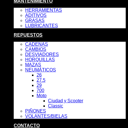
MANTENIMIENTO
HERRAMIENTAS
ADITIVOS
GRASAS
LUBRICANTES
REPUESTOS
CADENAS
CAMBIOS
DESVIADORES
HORQUILLAS
MAZAS
NEUMÁTICOS
26
27.5
29
700
Moto
Ciudad y Scooter
Classic
PIÑONES
VOLANTES/BIELAS
CONTACTO