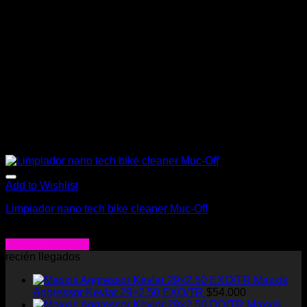
Add to Wishlist
Limpiador nano tech bike cleaner Muc-Off
$
15.900
Agregar al carrito
recién llegados
Maxxis
Aggressor Kevlar 29×2.50 EXO/TR
$
54.000
Maxxis