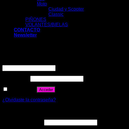
Moto
Ciudad y Scooter
Classic
PIÑONES
VOLANTES/BIELAS
CONTACTO
Newsletter
Acceder
Nombre de usuario o correo electrónico
*
Contraseña
*
Recuérdame
Acceder
¿Olvidaste la contraseña?
Registrarse
Correo electrónico
*