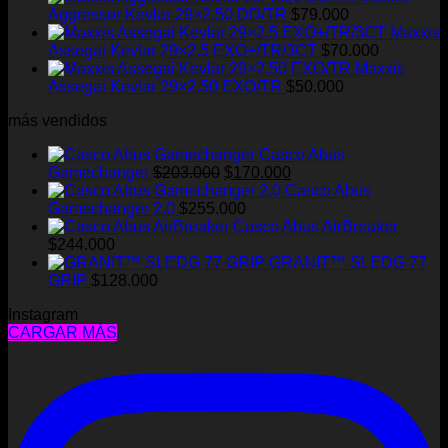
Aggressor Kevlar 29×2.50 DD/TR
$
79.000
Maxxis
Assegai Kevlar 29×2.5 EXO+/TR/3CT
$
70.000
Maxxis
Assegai Kevlar 29×2.50 EXO/TR
$
50.000
más vendidos
Casco Abus
El
El
Gamechanger
$
203.000
$
170.000
precio
precio
Casco Abus
original
actual
Gamechanger 2.0
$
255.000
era:
es:
Casco Abus AirBreaker
$203.000.
$170.000.
$
244.000
GRANIT™ SLEDG 77
GRIP
$
128.000
Instagram
CARGAR MÁS