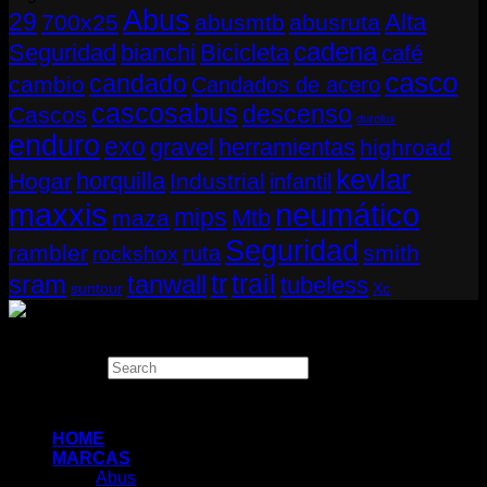
Abus
29
Alta
700x25
abusmtb
abusruta
cadena
Seguridad
bianchi
Bicicleta
café
casco
candado
cambio
Candados de acero
cascosabus
descenso
Cascos
durolux
enduro
exo
gravel
herramientas
highroad
kevlar
horquilla
Hogar
Industrial
infantil
neumático
maxxis
mips
Mtb
maza
Seguridad
rambler
smith
ruta
rockshox
tr
sram
tanwall
trail
tubeless
suntour
Xc
Copyright 2026 ©
THUGBIKE CHILE
Search
×
HOME
MARCAS
Abus