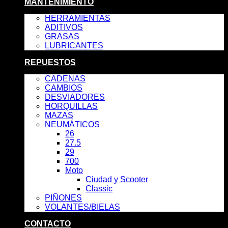
MANTENIMIENTO
HERRAMIENTAS
ADITIVOS
GRASAS
LUBRICANTES
REPUESTOS
CADENAS
CAMBIOS
DESVIADORES
HORQUILLAS
MAZAS
NEUMÁTICOS
26
27.5
29
700
Moto
Ciudad y Scooter
Classic
PIÑONES
VOLANTES/BIELAS
CONTACTO