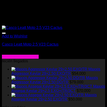
Add to Wishlist
Casco Leatt Moto 2.5 V23 Cactus
$
120.000
Seleccionar opciones
Este
recién llegados
producto
Maxxis
tiene
Aggressor Kevlar 29×2.50 EXO/TR
$
54.000
múltiples
Maxxis
variantes.
Aggressor Kevlar 29×2.50 DD/TR
$
79.000
Las
Maxxis
opciones
Assegai Kevlar 29×2.5 EXO+/TR/3CT
$
70.000
se
Maxxis
pueden
Assegai Kevlar 29×2.50 EXO/TR
$
50.000
elegir
en