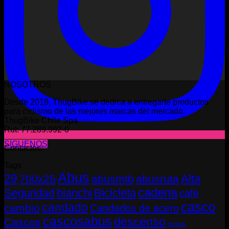
NOSOTROS
Desde 2019, ThugBike se dedica a entregarte productos
para ciclismo de las mejores marcas del mercado.
ThugBike Chile Spa
Rut: 77.289.992-0
SÍGUENOS
Contactos:
Tags
Abus
29
Alta
700x25
abusmtb
abusruta
cadena
Seguridad
bianchi
Bicicleta
café
casco
candado
cambio
Candados de acero
cascosabus
descenso
Cascos
durolux