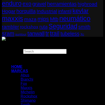
enduro
exo
gravel
herramientas
highroad
kevlar
horquilla
Hogar
Industrial
infantil
neumático
maxxis
mips
Mtb
maza
Seguridad
rambler
smith
ruta
rockshox
tr
sram
tanwall
trail
tubeless
suntour
Xc
Copyright 2026 ©
THUGBIKE CHILE
Search
×
HOME
MARCAS
Abus
Bianchi
Fox
Maxxis
Michelin
Rockshox
Shimano
Smith