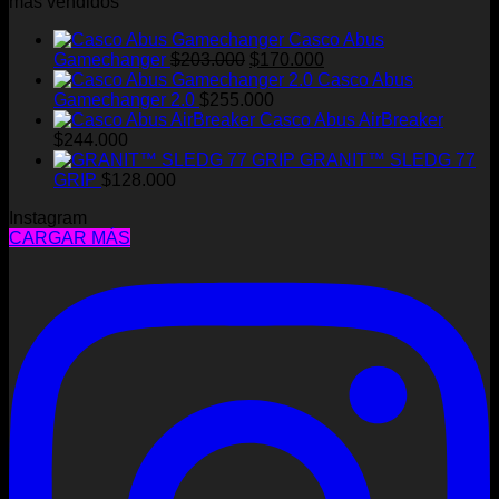
más vendidos
la
página
Casco Abus
de
El
El
Gamechanger
$
203.000
$
170.000
producto
precio
precio
Casco Abus
original
actual
Gamechanger 2.0
$
255.000
era:
es:
Casco Abus AirBreaker
$203.000.
$170.000.
$
244.000
GRANIT™ SLEDG 77
GRIP
$
128.000
Instagram
CARGAR MÁS