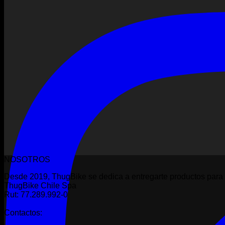
NOSOTROS
Desde 2019, ThugBike se dedica a entregarte productos para 
ThugBike Chile Spa
Rut: 77.289.992-0
Contactos: