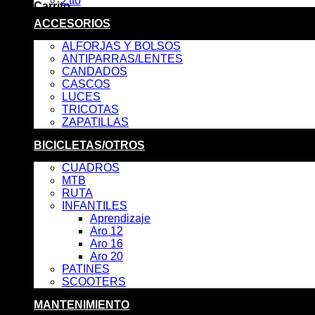
Ztto
Carrito
ACCESORIOS
No hay productos en el carrito.
ALFORJAS Y BOLSOS
ANTIPARRAS/LENTES
CANDADOS
CASCOS
LUCES
TRICOTAS
ZAPATILLAS
BICICLETAS/OTROS
CUADROS
MTB
RUTA
INFANTILES
Aprendizaje
Aro 12
Aro 16
Aro 20
PATINES
SCOOTERS
MANTENIMIENTO