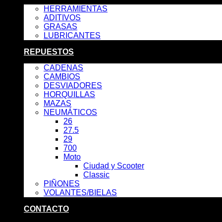
HERRAMIENTAS
ADITIVOS
GRASAS
LUBRICANTES
REPUESTOS
CADENAS
CAMBIOS
DESVIADORES
HORQUILLAS
MAZAS
NEUMÁTICOS
26
27.5
29
700
Moto
Ciudad y Scooter
Classic
PIÑONES
VOLANTES/BIELAS
CONTACTO