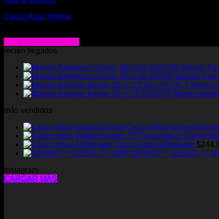
Casco Abus Hidrop
$
205.000
Seleccionar opciones
Este
recién llegados
producto
Maxxis Ag
tiene
Maxxis Aggr
múltiples
Maxxis 
variantes.
Maxxis Asse
Las
opciones
más vendidos
se
pueden
Casco Abus Gamechange
elegir
Casco Abus Gamechan
en
Casco Abus AirBreaker
$
244.
la
GRANIT™ SLEDG 77 G
página
de
Instagram
producto
CARGAR MÁS