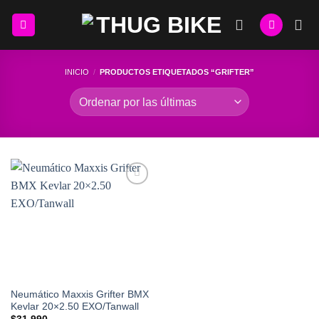
Skip
to
content
INICIO
/
PRODUCTOS ETIQUETADOS “GRIFTER”
Add to
Wishlist
Neumático Maxxis Grifter BMX
Kevlar 20×2.50 EXO/Tanwall