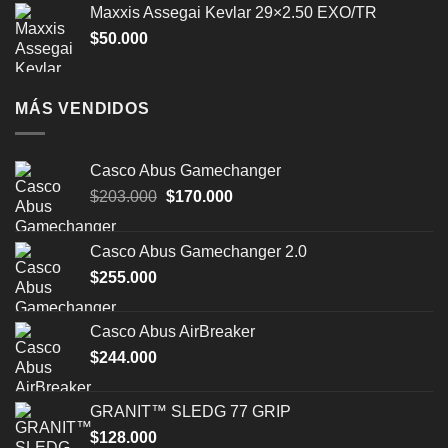
Maxxis Assegai Kevlar 29×2.50 EXO/TR
$
50.000
MÁS VENDIDOS
Casco Abus Gamechanger
El
El
$
203.000
$
170.000
precio
precio
original
actual
Casco Abus Gamechanger 2.0
era:
es:
$
255.000
$203.000.
$170.000.
Casco Abus AirBreaker
$
244.000
GRANIT™ SLEDG 77 GRIP
$
128.000