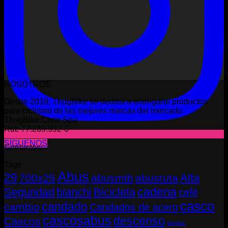
NOSOTROS
Desde 2019, ThugBike se dedica a entregarte productos
para ciclismo de las mejores marcas del mercado.
ThugBike Chile Spa
Rut: 77.289.992-0
SÍGUENOS
Contactos:
Tags
Abus
29
Alta
700x25
abusmtb
abusruta
cadena
Seguridad
bianchi
Bicicleta
café
casco
candado
cambio
Candados de acero
cascosabus
descenso
Cascos
durolux