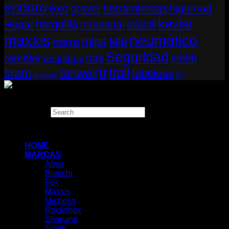
enduro
exo
gravel
herramientas
highroad
kevlar
horquilla
Hogar
Industrial
infantil
neumático
maxxis
mips
Mtb
maza
Seguridad
rambler
smith
ruta
rockshox
tr
sram
tanwall
trail
tubeless
suntour
Xc
Copyright 2026 ©
THUGBIKE CHILE
Search
×
HOME
MARCAS
Abus
Bianchi
Fox
Maxxis
Michelin
Rockshox
Shimano
Smith