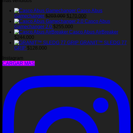
más vendidos
la
página
Casco Abus
de
El
El
Gamechanger
$
203.000
$
170.000
producto
precio
precio
Casco Abus
original
actual
Gamechanger 2.0
$
255.000
era:
es:
Casco Abus AirBreaker
$203.000.
$170.000.
$
244.000
GRANIT™ SLEDG 77
GRIP
$
128.000
Instagram
CARGAR MÁS