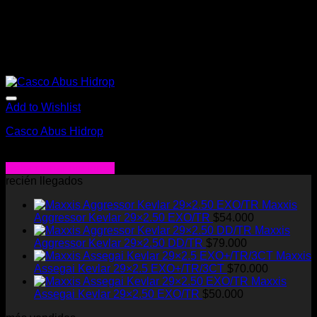
Add to Wishlist
Casco Abus Hidrop
$
205.000
Seleccionar opciones
Este
recién llegados
producto
Maxxis
tiene
Aggressor Kevlar 29×2.50 EXO/TR
$
54.000
múltiples
Maxxis
variantes.
Aggressor Kevlar 29×2.50 DD/TR
$
79.000
Las
Maxxis
opciones
Assegai Kevlar 29×2.5 EXO+/TR/3CT
$
70.000
se
Maxxis
pueden
Assegai Kevlar 29×2.50 EXO/TR
$
50.000
elegir
en