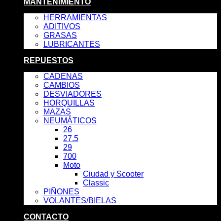
MANTENIMIENTO
HERRAMIENTAS
ADITIVOS
GRASAS
LUBRICANTES
REPUESTOS
CADENAS
CAMBIOS
DESVIADORES
HORQUILLAS
MAZAS
NEUMÁTICOS
26
27.5
29
700
Moto
Ciudad y Scooter
Classic
PIÑONES
VOLANTES/BIELAS
CONTACTO