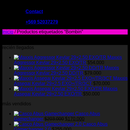
Contact
09:00 - 19:00
+569 52037279
Inicio
/
Productos etiquetados “Bombin”
No se encontraron productos que concuerden con la
selección.
recién llegados
Maxxis
Aggressor Kevlar 29×2.50 EXO/TR
$
54.000
Maxxis
Aggressor Kevlar 29×2.50 DD/TR
$
79.000
Maxxis
Assegai Kevlar 29×2.5 EXO+/TR/3CT
$
70.000
Maxxis
Assegai Kevlar 29×2.50 EXO/TR
$
50.000
más vendidos
Casco Abus
El
El
Gamechanger
$
203.000
$
170.000
precio
precio
Casco Abus
original
actual
Gamechanger 2.0
$
255.000