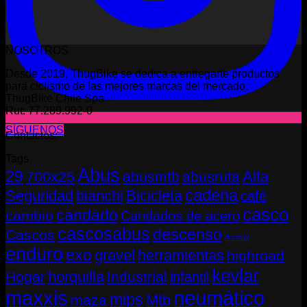
NOSOTROS
Desde 2019, ThugBike se dedica a entregarte productos
para ciclismo de las mejores marcas del mercado.
ThugBike Chile Spa
Rut: 77.289.992-0
SÍGUENOS
Contactos:
Tags
Abus
29
Alta
700x25
abusmtb
abusruta
cadena
Seguridad
bianchi
Bicicleta
café
casco
candado
cambio
Candados de acero
cascosabus
descenso
Cascos
durolux
enduro
exo
gravel
herramientas
highroad
kevlar
horquilla
Hogar
Industrial
infantil
neumático
maxxis
mips
Mtb
maza