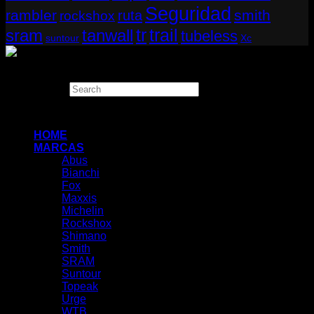
Seguridad
rambler
smith
ruta
rockshox
tr
sram
tanwall
trail
tubeless
suntour
Xc
Copyright 2026 ©
THUGBIKE CHILE
Search
×
HOME
MARCAS
Abus
Bianchi
Fox
Maxxis
Michelin
Rockshox
Shimano
Smith
SRAM
Suntour
Topeak
Urge
WTB