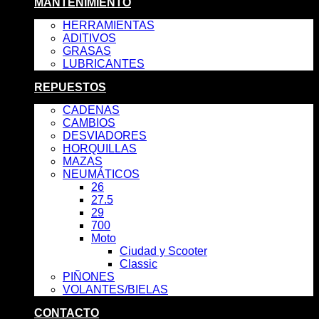
MANTENIMIENTO
HERRAMIENTAS
ADITIVOS
GRASAS
LUBRICANTES
REPUESTOS
CADENAS
CAMBIOS
DESVIADORES
HORQUILLAS
MAZAS
NEUMÁTICOS
26
27.5
29
700
Moto
Ciudad y Scooter
Classic
PIÑONES
VOLANTES/BIELAS
CONTACTO