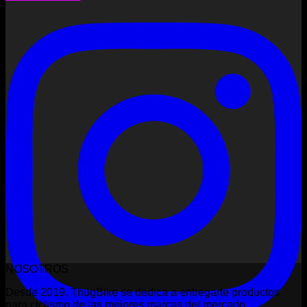
NOSOTROS
Desde 2019, ThugBike se dedica a entregarte productos
para ciclismo de las mejores marcas del mercado.