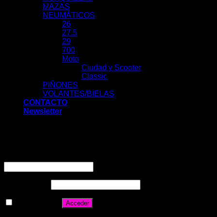
MAZAS
NEUMÁTICOS
26
27.5
29
700
Moto
Ciudad y Scooter
Classic
PIÑONES
VOLANTES/BIELAS
CONTACTO
Newsletter
Acceder
Nombre de usuario o correo electrónico
*
Contraseña
*
Recuérdame
Acceder