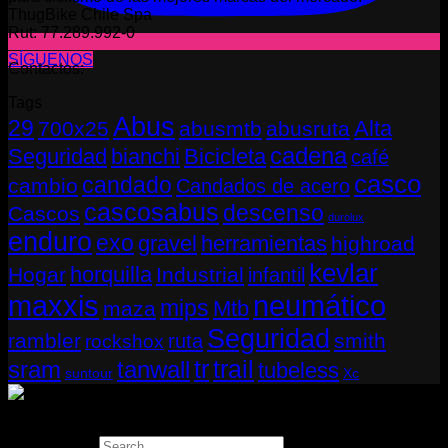
ThugBike Chile Spa
Rut: 77.289.992-0
SÍGUENOS
Contactos:
Tags
Abus
29
Alta
700x25
abusmtb
abusruta
cadena
Seguridad
bianchi
Bicicleta
café
casco
candado
cambio
Candados de acero
cascosabus
descenso
Cascos
durolux
enduro
exo
gravel
herramientas
highroad
kevlar
horquilla
Hogar
Industrial
infantil
neumático
maxxis
mips
Mtb
maza
Seguridad
rambler
smith
ruta
rockshox
tr
sram
tanwall
trail
tubeless
suntour
Xc
Copyright 2026 ©
THUGBIKE CHILE
Search