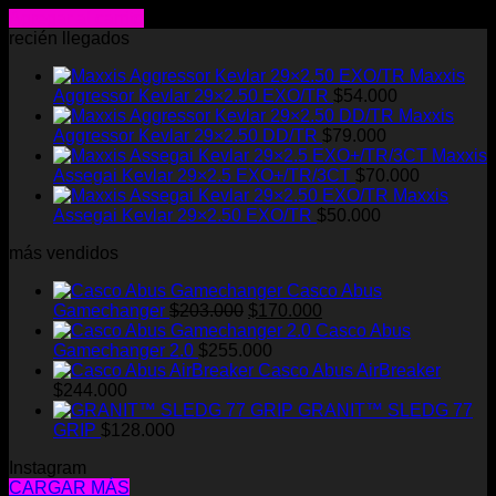
Agregar al carrito
recién llegados
Maxxis
Aggressor Kevlar 29×2.50 EXO/TR
$
54.000
Maxxis
Aggressor Kevlar 29×2.50 DD/TR
$
79.000
Maxxis
Assegai Kevlar 29×2.5 EXO+/TR/3CT
$
70.000
Maxxis
Assegai Kevlar 29×2.50 EXO/TR
$
50.000
más vendidos
Casco Abus
El
El
Gamechanger
$
203.000
$
170.000
precio
precio
Casco Abus
original
actual
Gamechanger 2.0
$
255.000
era:
es:
Casco Abus AirBreaker
$203.000.
$170.000.
$
244.000
GRANIT™ SLEDG 77
GRIP
$
128.000
Instagram
CARGAR MÁS