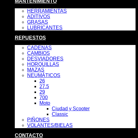
MANTENIMIENTO
HERRAMIENTAS
ADITIVOS
GRASAS
LUBRICANTES
REPUESTOS
CADENAS
CAMBIOS
DESVIADORES
HORQUILLAS
MAZAS
NEUMÁTICOS
26
27.5
29
700
Moto
Ciudad y Scooter
Classic
PIÑONES
VOLANTES/BIELAS
CONTACTO