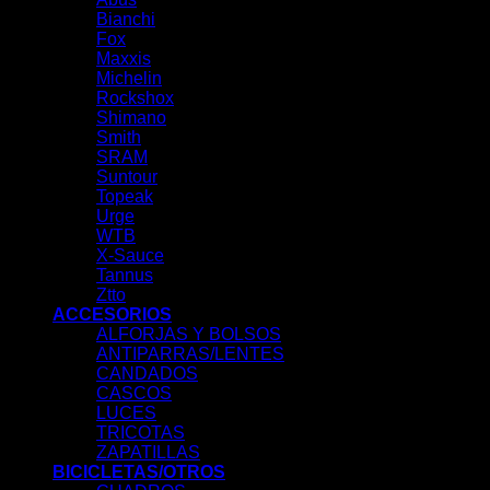
Bianchi
Fox
Maxxis
Michelin
Rockshox
Shimano
Smith
SRAM
Suntour
Topeak
Urge
WTB
X-Sauce
Tannus
Ztto
ACCESORIOS
ALFORJAS Y BOLSOS
ANTIPARRAS/LENTES
CANDADOS
CASCOS
LUCES
TRICOTAS
ZAPATILLAS
BICICLETAS/OTROS