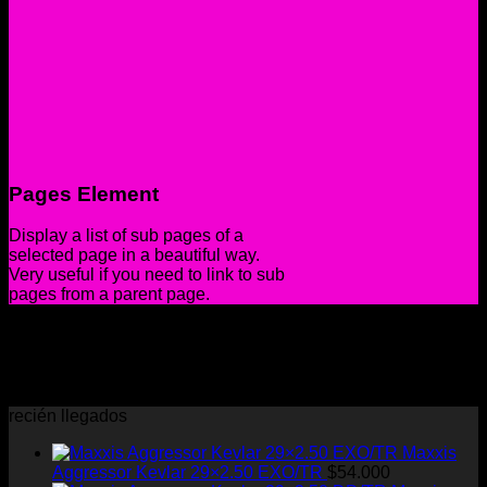
Pages Element
Display a list of sub pages of a
selected page in a beautiful way.
Very useful if you need to link to sub
pages from a parent page.
Default Style
Sorry, no pages was found
recién llegados
Maxxis
Aggressor Kevlar 29×2.50 EXO/TR
$
54.000