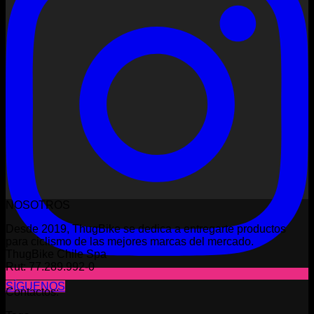
NOSOTROS
Desde 2019, ThugBike se dedica a entregarte productos
para ciclismo de las mejores marcas del mercado.
ThugBike Chile Spa
Rut: 77.289.992-0
SÍGUENOS
Contactos: