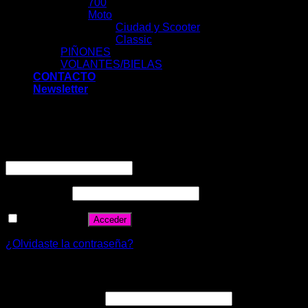
700
Moto
Ciudad y Scooter
Classic
PIÑONES
VOLANTES/BIELAS
CONTACTO
Newsletter
Acceder
Nombre de usuario o correo electrónico
*
Contraseña
*
Recuérdame
Acceder
¿Olvidaste la contraseña?
Registrarse
Correo electrónico
*