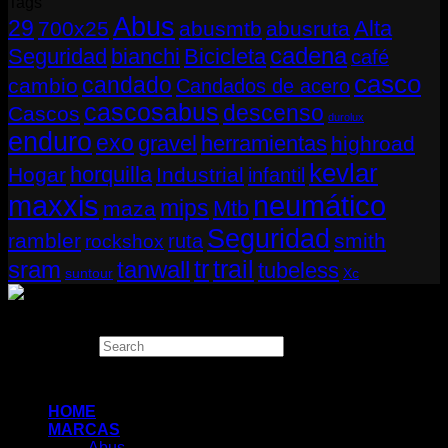
Tags
Abus
29
Alta
700x25
abusmtb
abusruta
cadena
Seguridad
bianchi
Bicicleta
café
casco
candado
cambio
Candados de acero
cascosabus
descenso
Cascos
durolux
enduro
exo
gravel
herramientas
highroad
kevlar
horquilla
Hogar
Industrial
infantil
neumático
maxxis
mips
Mtb
maza
Seguridad
rambler
smith
ruta
rockshox
tr
sram
tanwall
trail
tubeless
suntour
Xc
Copyright 2026 ©
THUGBIKE CHILE
Search
×
HOME
MARCAS
Abus