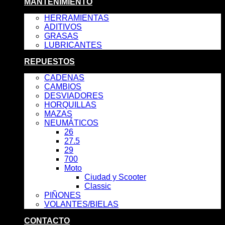
MANTENIMIENTO
HERRAMIENTAS
ADITIVOS
GRASAS
LUBRICANTES
REPUESTOS
CADENAS
CAMBIOS
DESVIADORES
HORQUILLAS
MAZAS
NEUMÁTICOS
26
27.5
29
700
Moto
Ciudad y Scooter
Classic
PIÑONES
VOLANTES/BIELAS
CONTACTO