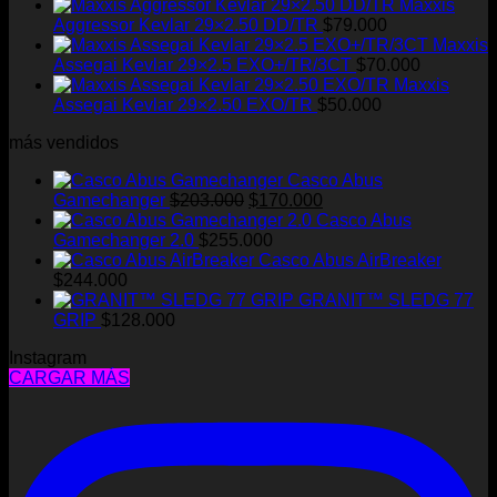
Maxxis
Aggressor Kevlar 29×2.50 DD/TR
$
79.000
Maxxis
Assegai Kevlar 29×2.5 EXO+/TR/3CT
$
70.000
Maxxis
Assegai Kevlar 29×2.50 EXO/TR
$
50.000
más vendidos
Casco Abus
El
El
Gamechanger
$
203.000
$
170.000
precio
precio
Casco Abus
original
actual
Gamechanger 2.0
$
255.000
era:
es:
Casco Abus AirBreaker
$203.000.
$170.000.
$
244.000
GRANIT™ SLEDG 77
GRIP
$
128.000
Instagram
CARGAR MÁS