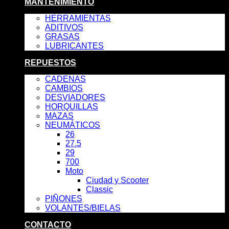
MANTENIMIENTO
HERRAMIENTAS
ADITIVOS
GRASAS
LUBRICANTES
REPUESTOS
CADENAS
CAMBIOS
DESVIADORES
HORQUILLAS
MAZAS
NEUMÁTICOS
26
27.5
29
700
Moto
Ciudad y Scooter
Classic
PIÑONES
VOLANTES/BIELAS
CONTACTO