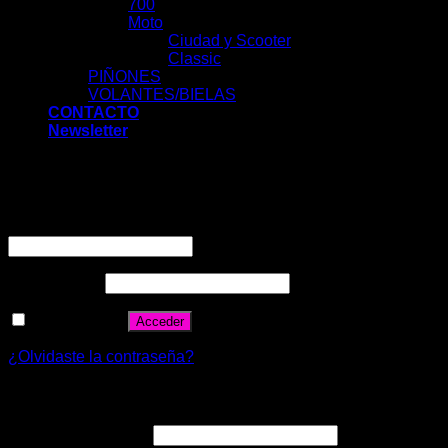
700
Moto
Ciudad y Scooter
Classic
PIÑONES
VOLANTES/BIELAS
CONTACTO
Newsletter
Acceder
Nombre de usuario o correo electrónico
*
Contraseña
*
Recuérdame
Acceder
¿Olvidaste la contraseña?
Registrarse
Correo electrónico
*