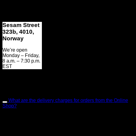
Sesam Street
323b, 4010,
Norway
We’re open
Monday – Friday,
8 a.m. – 7:30 p.m.
EST
Frequently Asked Questions
Please read our FAQ before sending us a message.
What are the delivery charges for orders from the Online
Shop?
Lorem ipsum dolor sit amet, consectetur adipiscing elit.
Aenean id convallis tellus. Nulla aliquam in mi et convallis.
Pellentesque rutrum feugiat ante ut imperdiet. Vivamus et
dolor nec nisl consectetur vulputate id non ante.