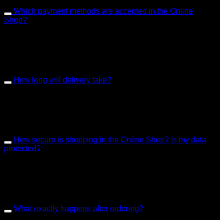
Which payment methods are accepted in the Online
Shop?
Lorem ipsum dolor sit amet, consectetur adipiscing elit.
Aenean id convallis tellus. Nulla aliquam in mi et convallis.
Pellentesque rutrum feugiat ante ut imperdiet. Vivamus et
dolor nec nisl consectetur vulputate id non ante.
How long will delivery take?
Lorem ipsum dolor sit amet, consectetur adipiscing elit.
Aenean id convallis tellus. Nulla aliquam in mi et convallis.
Pellentesque rutrum feugiat ante ut imperdiet. Vivamus et
dolor nec nisl consectetur vulputate id non ante.
How secure is shopping in the Online Shop? Is my data
protected?
Lorem ipsum dolor sit amet, consectetur adipiscing elit.
Aenean id convallis tellus. Nulla aliquam in mi et convallis.
Pellentesque rutrum feugiat ante ut imperdiet. Vivamus et
dolor nec nisl consectetur vulputate id non ante.
What exactly happens after ordering?