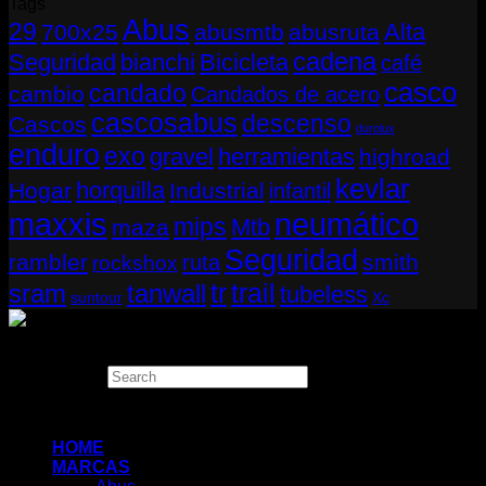
Tags
Abus
29
Alta
700x25
abusmtb
abusruta
cadena
Seguridad
bianchi
Bicicleta
café
casco
candado
cambio
Candados de acero
cascosabus
descenso
Cascos
durolux
enduro
exo
gravel
herramientas
highroad
kevlar
horquilla
Hogar
Industrial
infantil
neumático
maxxis
mips
Mtb
maza
Seguridad
rambler
smith
ruta
rockshox
tr
sram
tanwall
trail
tubeless
suntour
Xc
Copyright 2026 ©
THUGBIKE CHILE
Search
×
HOME
MARCAS