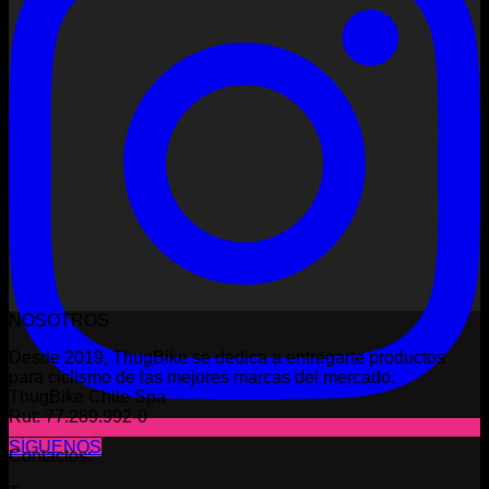
NOSOTROS
Desde 2019, ThugBike se dedica a entregarte productos
para ciclismo de las mejores marcas del mercado.
ThugBike Chile Spa
Rut: 77.289.992-0
SÍGUENOS
Contactos: