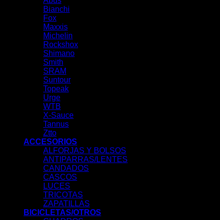
Abus
Bianchi
Fox
Maxxis
Michelin
Rockshox
Shimano
Smith
SRAM
Suntour
Topeak
Urge
WTB
X-Sauce
Tannus
Ztto
ACCESORIOS
ALFORJAS Y BOLSOS
ANTIPARRAS/LENTES
CANDADOS
CASCOS
LUCES
TRICOTAS
ZAPATILLAS
BICICLETAS/OTROS