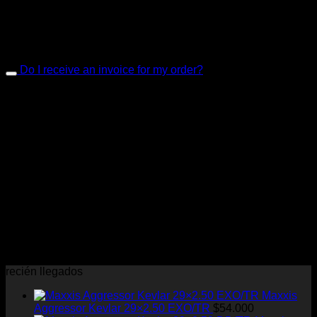
Lorem ipsum dolor sit amet, consectetur adipiscing elit.
Aenean id convallis tellus. Nulla aliquam in mi et convallis.
Pellentesque rutrum feugiat ante ut imperdiet. Vivamus et
dolor nec nisl consectetur vulputate id non ante.
Do I receive an invoice for my order?
Lorem ipsum dolor sit amet, consectetur adipiscing elit.
Aenean id convallis tellus. Nulla aliquam in mi et convallis.
Pellentesque rutrum feugiat ante ut imperdiet. Vivamus et
dolor nec nisl consectetur vulputate id non ante.
Send us an email
(insert contact form here)
This is form is just for demo purpose. No inquiries will be
answered.
recién llegados
Maxxis
Aggressor Kevlar 29×2.50 EXO/TR
$
54.000