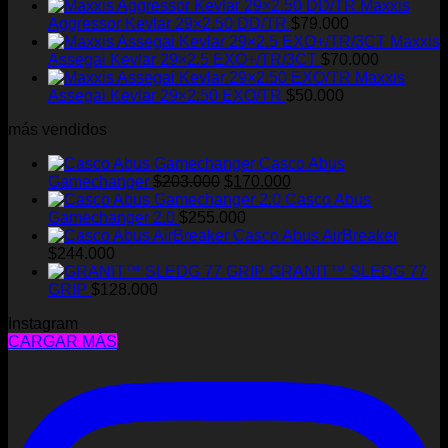
Maxxis
Aggressor Kevlar 29×2.50 DD/TR
$
79.000
Maxxis
Assegai Kevlar 29×2.5 EXO+/TR/3CT
$
70.000
Maxxis
Assegai Kevlar 29×2.50 EXO/TR
$
50.000
más vendidos
Casco Abus
El
El
Gamechanger
$
203.000
$
170.000
precio
precio
Casco Abus
original
actual
Gamechanger 2.0
$
255.000
era:
es:
Casco Abus AirBreaker
$203.000.
$170.000.
$
244.000
GRANIT™ SLEDG 77
GRIP
$
128.000
Instagram
CARGAR MÁS