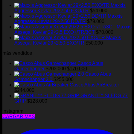
Maxxis
Aggressor Kevlar 29×2.50 EXO/TR
$
54.000
Maxxis
Aggressor Kevlar 29×2.50 DD/TR
$
79.000
Maxxis
Assegai Kevlar 29×2.5 EXO+/TR/3CT
$
70.000
Maxxis
Assegai Kevlar 29×2.50 EXO/TR
$
50.000
más vendidos
Casco Abus
El
El
Gamechanger
$
203.000
$
170.000
precio
precio
Casco Abus
original
actual
Gamechanger 2.0
$
255.000
era:
es:
Casco Abus AirBreaker
$203.000.
$170.000.
$
244.000
GRANIT™ SLEDG 77
GRIP
$
128.000
Instagram
CARGAR MÁS