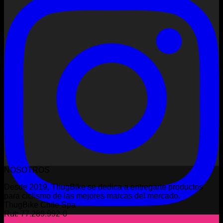
NOSOTROS
Desde 2019, ThugBike se dedica a entregarte productos
para ciclismo de las mejores marcas del mercado.
ThugBike Chile Spa
Rut: 77.289.992-0