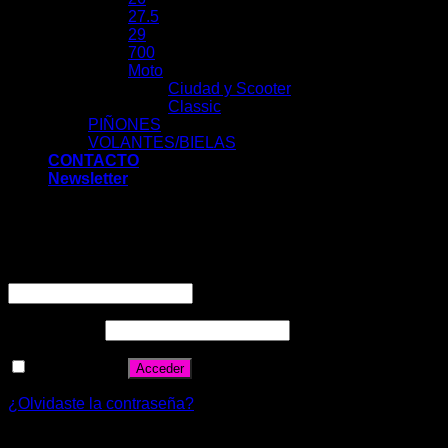
27.5
29
700
Moto
Ciudad y Scooter
Classic
PIÑONES
VOLANTES/BIELAS
CONTACTO
Newsletter
Acceder
Nombre de usuario o correo electrónico
*
Contraseña
*
Recuérdame
Acceder
¿Olvidaste la contraseña?
Registrarse