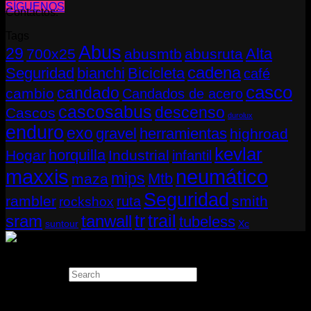
SÍGUENOS
Contactos:
Tags
Abus
29
Alta
700x25
abusmtb
abusruta
cadena
Seguridad
bianchi
Bicicleta
café
casco
candado
cambio
Candados de acero
cascosabus
descenso
Cascos
durolux
enduro
exo
gravel
herramientas
highroad
kevlar
horquilla
Hogar
Industrial
infantil
neumático
maxxis
mips
Mtb
maza
Seguridad
rambler
smith
ruta
rockshox
tr
sram
tanwall
trail
tubeless
suntour
Xc
Copyright 2026 ©
THUGBIKE CHILE
Search
×