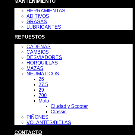
MANTENIMIENTO
HERRAMIENTAS
ADITIVOS
GRASAS
LUBRICANTES
REPUESTOS
CADENAS
CAMBIOS
DESVIADORES
HORQUILLAS
MAZAS
NEUMÁTICOS
26
27.5
29
700
Moto
Ciudad y Scooter
Classic
PIÑONES
VOLANTES/BIELAS
CONTACTO