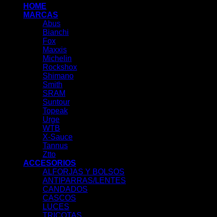
HOME
MARCAS
Abus
Bianchi
Fox
Maxxis
Michelin
Rockshox
Shimano
Smith
SRAM
Suntour
Topeak
Urge
WTB
X-Sauce
Tannus
Ztto
ACCESORIOS
ALFORJAS Y BOLSOS
ANTIPARRAS/LENTES
CANDADOS
CASCOS
LUCES
TRICOTAS