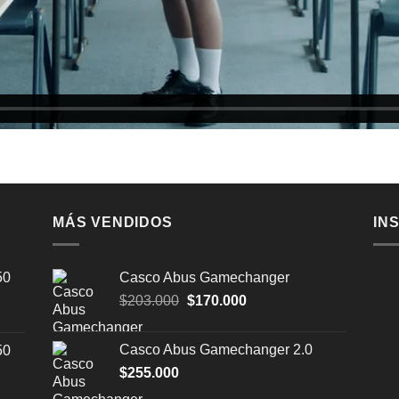
MÁS VENDIDOS
IN
50
Casco Abus Gamechanger
El
El
$
203.000
$
170.000
precio
precio
original
actual
Casco Abus Gamechanger 2.0
50
era:
es:
$
255.000
$203.000.
$170.000.