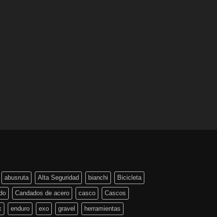
abusruta
Alta Seguridad
bianchi
Bicicleta
do
Candados de acero
casco
Cascos
x
enduro
exo
gravel
herramientas