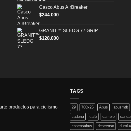
Casco Abus AirBreaker
$
244.000
GRANIT™ SLEDG 77 GRIP
$
128.000
TAGS
rte productos para ciclismo
29
700x25
Abus
abusmtb
cadena
café
cambio
canda
cascosabus
descenso
durolu