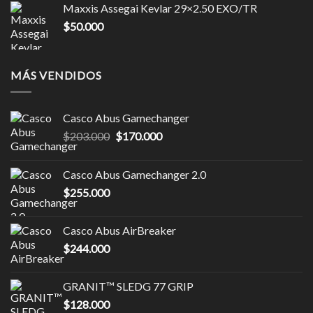
Maxxis Assegai Kevlar 29×2.50 EXO/TR
$
50.000
MÁS VENDIDOS
Casco Abus Gamechanger
El
El
$
203.000
$
170.000
precio
precio
original
actual
Casco Abus Gamechanger 2.0
era:
es:
$
255.000
$203.000.
$170.000.
Casco Abus AirBreaker
$
244.000
GRANIT™ SLEDG 77 GRIP
$
128.000