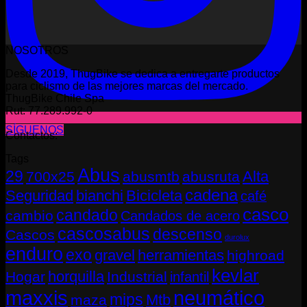
NOSOTROS
Desde 2019, ThugBike se dedica a entregarte productos
para ciclismo de las mejores marcas del mercado.
ThugBike Chile Spa
Rut: 77.289.992-0
SÍGUENOS
Contactos:
Tags
Abus
29
Alta
700x25
abusmtb
abusruta
cadena
Seguridad
bianchi
Bicicleta
café
casco
candado
cambio
Candados de acero
cascosabus
descenso
Cascos
durolux
enduro
exo
gravel
herramientas
highroad
kevlar
horquilla
Hogar
Industrial
infantil
neumático
maxxis
mips
Mtb
maza