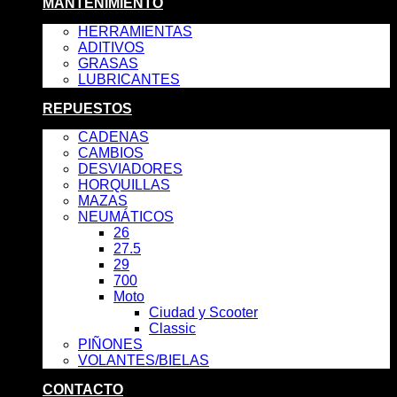
MANTENIMIENTO
HERRAMIENTAS
ADITIVOS
GRASAS
LUBRICANTES
REPUESTOS
CADENAS
CAMBIOS
DESVIADORES
HORQUILLAS
MAZAS
NEUMÁTICOS
26
27.5
29
700
Moto
Ciudad y Scooter
Classic
PIÑONES
VOLANTES/BIELAS
CONTACTO