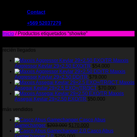
Contact
09:00 - 19:00
+569 52037279
Inicio
/
Productos etiquetados “showke”
No se encontraron productos que concuerden con la
selección.
recién llegados
Maxxis
Aggressor Kevlar 29×2.50 EXO/TR
$
54.000
Maxxis
Aggressor Kevlar 29×2.50 DD/TR
$
79.000
Maxxis
Assegai Kevlar 29×2.5 EXO+/TR/3CT
$
70.000
Maxxis
Assegai Kevlar 29×2.50 EXO/TR
$
50.000
más vendidos
Casco Abus
El
El
Gamechanger
$
203.000
$
170.000
precio
precio
Casco Abus
original
actual
Gamechanger 2.0
$
255.000