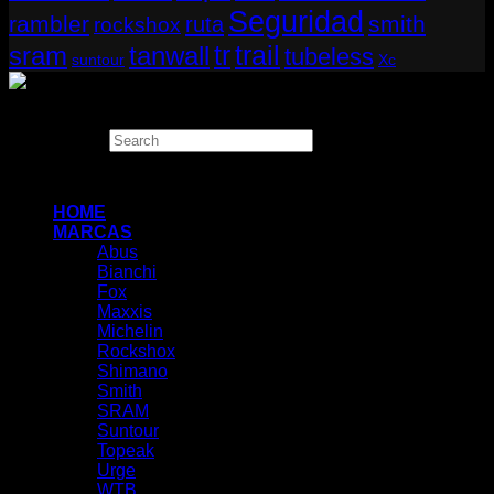
Seguridad
rambler
smith
ruta
rockshox
tr
sram
tanwall
trail
tubeless
suntour
Xc
Copyright 2026 ©
THUGBIKE CHILE
Search
×
HOME
MARCAS
Abus
Bianchi
Fox
Maxxis
Michelin
Rockshox
Shimano
Smith
SRAM
Suntour
Topeak
Urge
WTB