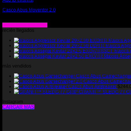
Casco Abus Moventor 2.0
Rango
$
106.000
-
$
149.000
de
Seleccionar opciones
Este
precios:
recién llegados
producto
desde
Maxxis Ag
tiene
$106.000
Maxxis Aggr
múltiples
hasta
Maxxis 
variantes.
$149.000
Maxxis Asse
Las
opciones
más vendidos
se
pueden
Casco Abus Gamechange
elegir
Casco Abus Gamechan
en
Casco Abus AirBreaker
$
244.
la
GRANIT™ SLEDG 77 G
página
de
Instagram
producto
CARGAR MÁS