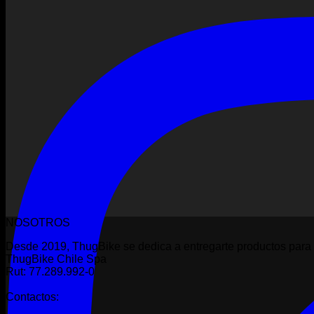
NOSOTROS
Desde 2019, ThugBike se dedica a entregarte productos para 
ThugBike Chile Spa
Rut: 77.289.992-0
Contactos: