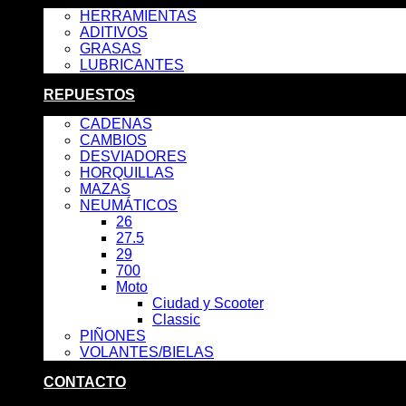
HERRAMIENTAS
ADITIVOS
GRASAS
LUBRICANTES
REPUESTOS
CADENAS
CAMBIOS
DESVIADORES
HORQUILLAS
MAZAS
NEUMÁTICOS
26
27.5
29
700
Moto
Ciudad y Scooter
Classic
PIÑONES
VOLANTES/BIELAS
CONTACTO