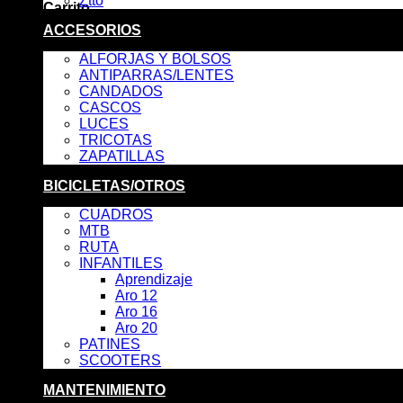
Ztto
Carrito
ACCESORIOS
No hay productos en el carrito.
ALFORJAS Y BOLSOS
ANTIPARRAS/LENTES
CANDADOS
CASCOS
LUCES
TRICOTAS
ZAPATILLAS
BICICLETAS/OTROS
CUADROS
MTB
RUTA
INFANTILES
Aprendizaje
Aro 12
Aro 16
Aro 20
PATINES
SCOOTERS
MANTENIMIENTO