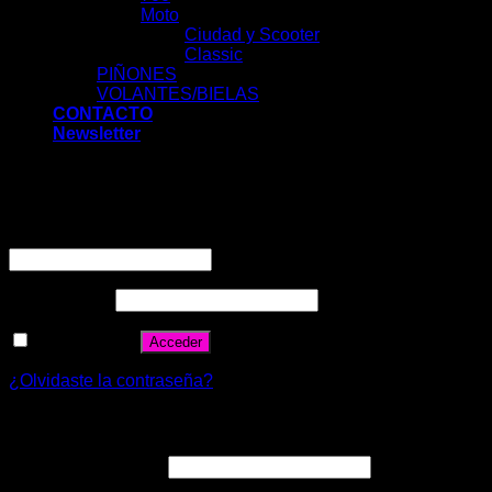
Moto
Ciudad y Scooter
Classic
PIÑONES
VOLANTES/BIELAS
CONTACTO
Newsletter
Acceder
Nombre de usuario o correo electrónico
*
Contraseña
*
Recuérdame
Acceder
¿Olvidaste la contraseña?
Registrarse
Correo electrónico
*