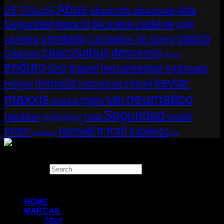
Abus
29
Alta
700x25
abusmtb
abusruta
cadena
Seguridad
bianchi
Bicicleta
café
casco
candado
cambio
Candados de acero
cascosabus
descenso
Cascos
durolux
enduro
exo
gravel
herramientas
highroad
kevlar
horquilla
Hogar
Industrial
infantil
neumático
maxxis
mips
Mtb
maza
Seguridad
rambler
smith
ruta
rockshox
tr
sram
tanwall
trail
tubeless
suntour
Xc
Copyright 2026 ©
THUGBIKE CHILE
Search
×
HOME
MARCAS
Abus