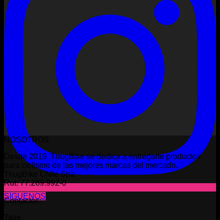
NOSOTROS
Desde 2019, ThugBike se dedica a entregarte productos
para ciclismo de las mejores marcas del mercado.
ThugBike Chile Spa
Rut: 77.289.992-0
SÍGUENOS
Contactos:
Tags