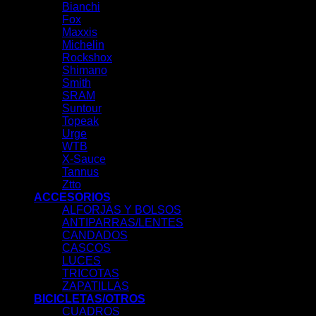
Bianchi
Fox
Maxxis
Michelin
Rockshox
Shimano
Smith
SRAM
Suntour
Topeak
Urge
WTB
X-Sauce
Tannus
Ztto
ACCESORIOS
ALFORJAS Y BOLSOS
ANTIPARRAS/LENTES
CANDADOS
CASCOS
LUCES
TRICOTAS
ZAPATILLAS
BICICLETAS/OTROS
CUADROS