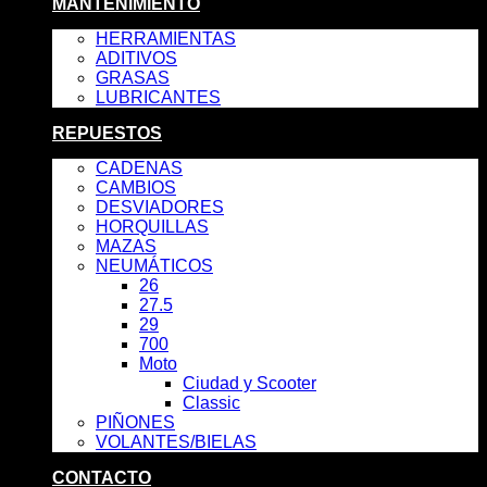
MANTENIMIENTO
HERRAMIENTAS
ADITIVOS
GRASAS
LUBRICANTES
REPUESTOS
CADENAS
CAMBIOS
DESVIADORES
HORQUILLAS
MAZAS
NEUMÁTICOS
26
27.5
29
700
Moto
Ciudad y Scooter
Classic
PIÑONES
VOLANTES/BIELAS
CONTACTO