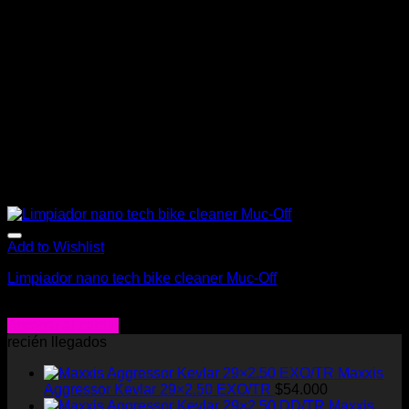
Add to Wishlist
Limpiador nano tech bike cleaner Muc-Off
$
15.900
Agregar al carrito
recién llegados
Maxxis
Aggressor Kevlar 29×2.50 EXO/TR
$
54.000
Maxxis