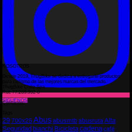
NOSOTROS
Desde 2019, ThugBike se dedica a entregarte productos
para ciclismo de las mejores marcas del mercado.
ThugBike Chile Spa
Rut: 77.289.992-0
SÍGUENOS
Contactos:
Tags
Abus
29
Alta
700x25
abusmtb
abusruta
cadena
Seguridad
bianchi
Bicicleta
café