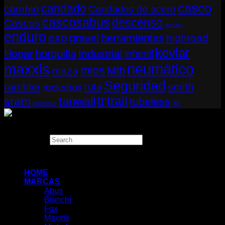
casco
candado
cambio
Candados de acero
cascosabus
descenso
Cascos
durolux
enduro
exo
gravel
herramientas
highroad
kevlar
horquilla
Hogar
Industrial
infantil
neumático
maxxis
mips
Mtb
maza
Seguridad
rambler
smith
ruta
rockshox
tr
sram
tanwall
trail
tubeless
suntour
Xc
Copyright 2026 ©
THUGBIKE CHILE
Search
×
HOME
MARCAS
Abus
Bianchi
Fox
Maxxis