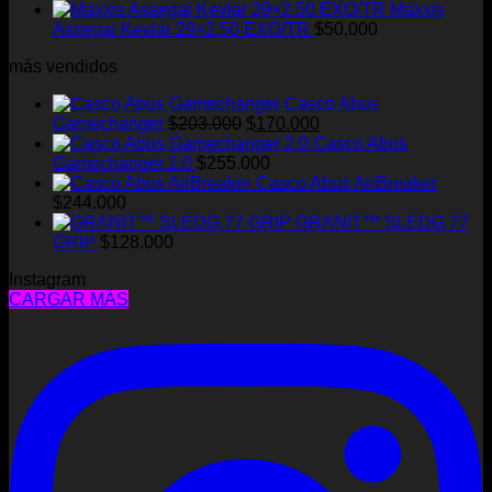
Maxxis
pueden
Assegai Kevlar 29×2.50 EXO/TR
$
50.000
elegir
en
más vendidos
la
página
Casco Abus
de
El
El
Gamechanger
$
203.000
$
170.000
producto
precio
precio
Casco Abus
original
actual
Gamechanger 2.0
$
255.000
era:
es:
Casco Abus AirBreaker
$203.000.
$170.000.
$
244.000
GRANIT™ SLEDG 77
GRIP
$
128.000
Instagram
CARGAR MÁS