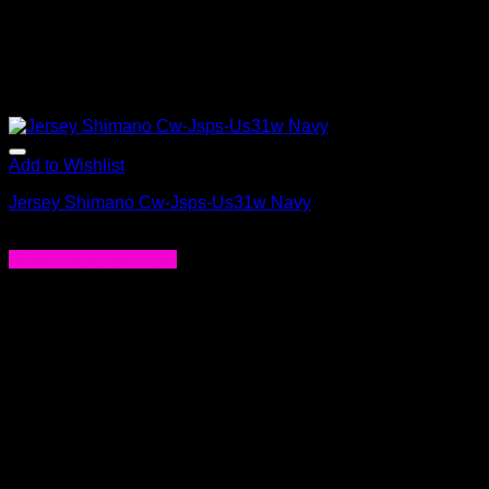
Add to Wishlist
Jersey Shimano Cw-Jsps-Us31w Navy
$
63.000
Seleccionar opciones
Este
producto
tiene
múltiples
variantes.
Las
opciones
se
pueden
elegir
en