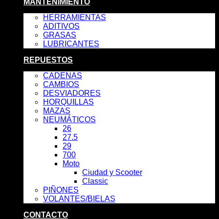
MANTENIMIENTO
HERRAMIENTAS
ADITIVOS
GRASAS
LUBRICANTES
REPUESTOS
CADENAS
CAMBIOS
DESVIADORES
HORQUILLAS
MAZAS
NEUMÁTICOS
26
27.5
29
700
Moto
Ciudad y Scooter
Classic
PIÑONES
VOLANTES/BIELAS
CONTACTO