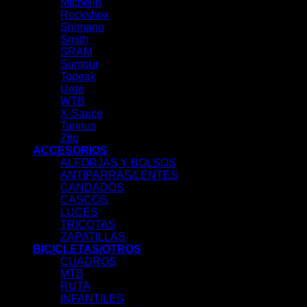
Michelin
Rockshox
Shimano
Smith
SRAM
Suntour
Topeak
Urge
WTB
X-Sauce
Tannus
Ztto
ACCESORIOS
ALFORJAS Y BOLSOS
ANTIPARRAS/LENTES
CANDADOS
CASCOS
LUCES
TRICOTAS
ZAPATILLAS
BICICLETAS/OTROS
CUADROS
MTB
RUTA
INFANTILES