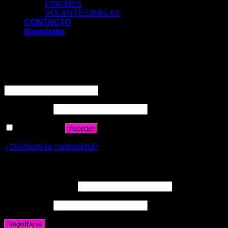
PIÑONES
VOLANTES/BIELAS
CONTACTO
Newsletter
Acceder
Nombre de usuario o correo electrónico
*
Contraseña
*
Recuérdame
Acceder
¿Olvidaste la contraseña?
Registrarse
Correo electrónico
*
Contraseña
*
Registrarse