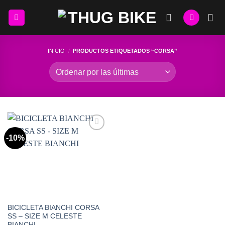
Skip
to
content
INICIO
/
PRODUCTOS ETIQUETADOS “CORSA”
-10%
Add to
Wishlist
BICICLETA BIANCHI CORSA
SS – SIZE M CELESTE
BIANCHI