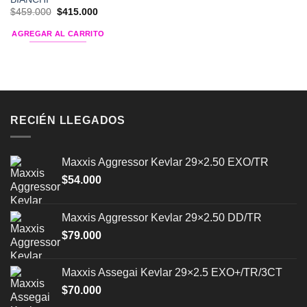
El
El
$
459.000
$
415.000
precio
precio
original
actual
AGREGAR AL CARRITO
era:
es:
$459.000.
$415.000.
RECIÉN LLEGADOS
Maxxis Aggressor Kevlar 29×2.50 EXO/TR
$
54.000
Maxxis Aggressor Kevlar 29×2.50 DD/TR
$
79.000
Maxxis Assegai Kevlar 29×2.5 EXO+/TR/3CT
$
70.000