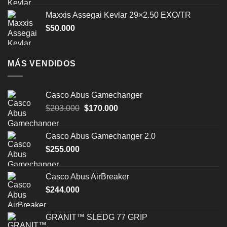
Maxxis Assegai Kevlar 29×2.50 EXO/TR
$
50.000
MÁS VENDIDOS
Casco Abus Gamechanger
El
El
$
203.000
$
170.000
precio
precio
original
actual
Casco Abus Gamechanger 2.0
era:
es:
$
255.000
$203.000.
$170.000.
Casco Abus AirBreaker
$
244.000
GRANIT™ SLEDG 77 GRIP