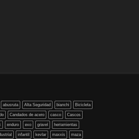
abusruta
Alta Seguridad
bianchi
Bicicleta
do
Candados de acero
casco
Cascos
x
enduro
exo
gravel
herramientas
dustrial
infantil
kevlar
maxxis
maza