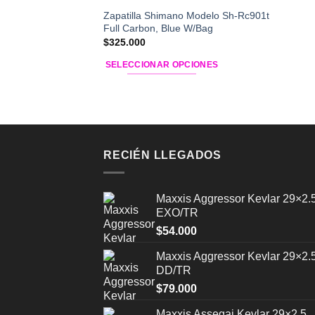
Zapatilla Shimano Modelo Sh-Rc901t
Full Carbon, Blue W/Bag
$
325.000
SELECCIONAR OPCIONES
Este
producto
tiene
múltiples
variantes.
RECIÉN LLEGADOS
Las
opciones
se
Maxxis Aggressor Kevlar 29×2.
pueden
EXO/TR
elegir
$
54.000
en
Maxxis Aggressor Kevlar 29×2.
la
DD/TR
página
$
79.000
de
producto
Maxxis Assegai Kevlar 29×2.5