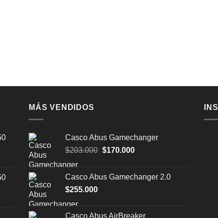
MÁS VENDIDOS
IN
50
Casco Abus Gamechanger
El
El
$
203.000
$
170.000
precio
precio
original
actual
Casco Abus Gamechanger 2.0
50
era:
es:
$
255.000
$203.000.
$170.000.
Casco Abus AirBreaker